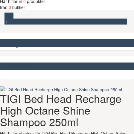
Här hittar ni
0
produkter
från
0
butiker
Start
TIGI Bed Head Recharge High Octane Shine Shampoo 250ml
Kategorier
Missa inte
TIGI Bed Head Recharge
High Octane Shine
Shampoo 250ml
Här hittar ni priser för TIGI Bed Head Recharge High Octane Shine