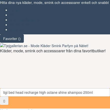
Hitta dina nya kläder, mode, smink och accessoarer enkelt och snabbt
Favoriter (
)
Start
Om Tjejgallerian.se
Kontakta oss
Annonsera
Favoriter (
)
Kläder, mode, smink och accessoarer från dina favoritbutiker!
Toggl
navig