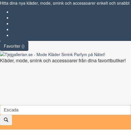
Hitta dina nya kläder, mode, smink och accessoarer enkelt och snabbt
Favoriter (
)
Start
Om Tjejgallerian.se
Kontakta oss
Annonsera
Favoriter (
)
Kläder, mode, smink och accessoarer från dina favoritbutiker!
Toggl
navig