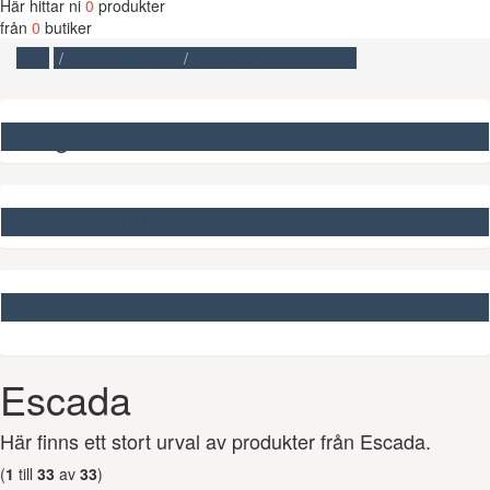
Här hittar ni
0
produkter
från
0
butiker
Start
Varumärke A-Z
Escada (
1
till
33
av
33
)
Kategorier
Filtrera urval
Missa inte
Escada
Här finns ett stort urval av produkter från Escada.
(
1
till
33
av
33
)