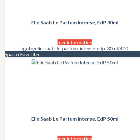
REF
Replay
Revlon
Rihanna
Elie Saab Le Parfum Intense, EdP 30ml
Roberto Cavalli
Rochas
Salvador Dali
Salvatore Ferragamo
mer information
Scholl
/goto/elie-saab-le-parfum-intense-edp-30ml/400
Schwarzkopf Professional
Spara i Favoriter
Sean John
Sebastian
Sensai
Shiseido
Stella McCartney
Swarovski
Taylor Swift
Thierry Mugler
TIGI
Tom Ford
Elie Saab Le Parfum Intense, EdP 50ml
Tommy Hilfiger
Trussardi
Uniq One
Valentino
mer information