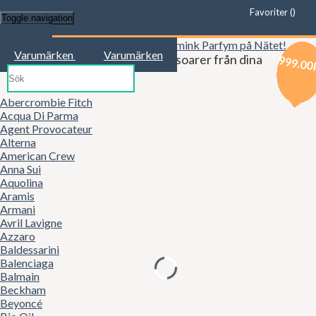
Favoriter (
)
Toggle navigation
Start
Varumärken
Varumärken
Kläder, mode, smink och accessoarer från dina
749.00
359.00
299.00
729.00
449.00
459.00
649.00
999.00
favoritbutiker!
Abercrombie Fitch
Acqua Di Parma
Agent Provocateur
Alterna
American Crew
Anna Sui
Aquolina
Aramis
Armani
Avril Lavigne
Azzaro
Baldessarini
Balenciaga
Balmain
Beckham
Beyoncé