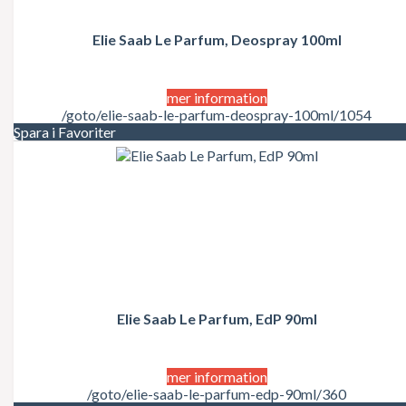
Juicy Couture
Justin Bieber
Karl Lagerfeld
Elie Saab Le Parfum, Deospray 100ml
Kate Moss
Katy Perry
Kenzo
mer information
Kérastase
/goto/elie-saab-le-parfum-deospray-100ml/1054
Kim Kardashian
Spara i Favoriter
Kylie Minogue
La Perla
Lacoste
Lady Gaga
Lalique
Lancôme
Lanvin
Laura Biagiotti
Lolita Lempicka
LOréal
LOréal Professionnel
Elie Saab Le Parfum, EdP 90ml
Macadamia Natural Oil
Madonna
Marc Jacobs
mer information
Mariah Carey
/goto/elie-saab-le-parfum-edp-90ml/360
Matrix