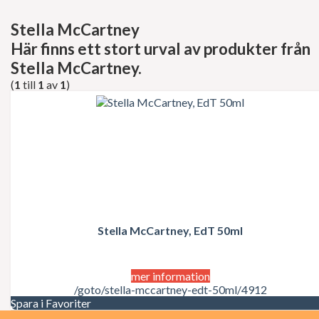
Decléor
Dermalogica
Stella McCartney
dfi
Här finns ett stort urval av produkter från
Diesel
Dior
Stella McCartney.
Dita Von Teese
(
1
till
1
av
1
)
Dolce Gabbana
Donna Karan
Doop
Dsquared2
Dunhill
Ed Hardy
Elie Saab
Elizabeth Arden
Elizabeth Taylor
Escada
ESSIE Professional
Stella McCartney, EdT 50ml
Estée Lauder
Exuviance
FCUK
mer information
Ferrari
/goto/stella-mccartney-edt-50ml/4912
Fudge
Spara i Favoriter
Geoffrey Beene
Gillette