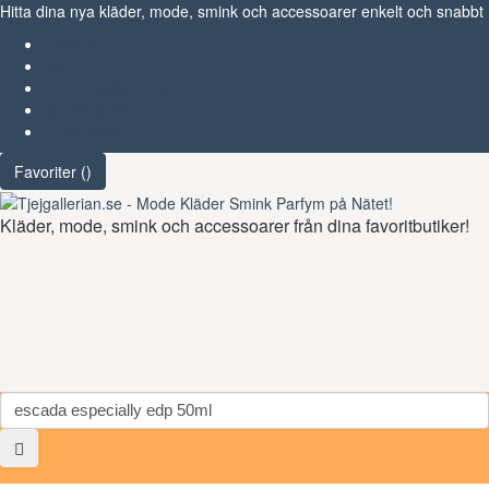
Hitta dina nya kläder, mode, smink och accessoarer enkelt och snabbt
Favoriter (
)
Start
Om Tjejgallerian.se
Kontakta oss
Annonsera
Favoriter (
)
Kläder, mode, smink och accessoarer från dina favoritbutiker!
Toggl
navig