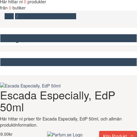
Här hittar ni
0
produkter
från
0
butiker
Start
Escada Especially, EdP 50ml
Kategorier
Missa inte
Escada Especially, EdP
50ml
Här hittar ni priser för Escada Especially, EdP 50ml, och allmän
produktinformation.
9.00kr
Köp Produkt