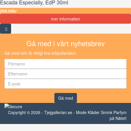
Escada Especially, EdP 30ml
269.00kr
mer information
Gå med i vårt nyhetsbrev
Gå med och få riktigt bra erbjudanden!
Gå med
Copyright © 2026 - Tjejgallerian.se - Mode Kläder Smink Parfym
på Nätet!