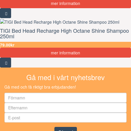
mer information
TIGI Bed Head Recharge High Octane Shine Shampoo
250ml
79.00kr
mer information
Gå med i vårt nyhetsbrev
Gå med och få riktigt bra erbjudanden!