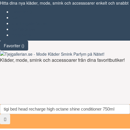
Hitta dina nya kläder, mode, smink och accessoarer enkelt och snabbt
Favoriter (
)
Start
Om Tjejgallerian.se
Kontakta oss
Annonsera
Favoriter (
)
Kläder, mode, smink och accessoarer från dina favoritbutiker!
Toggl
navig