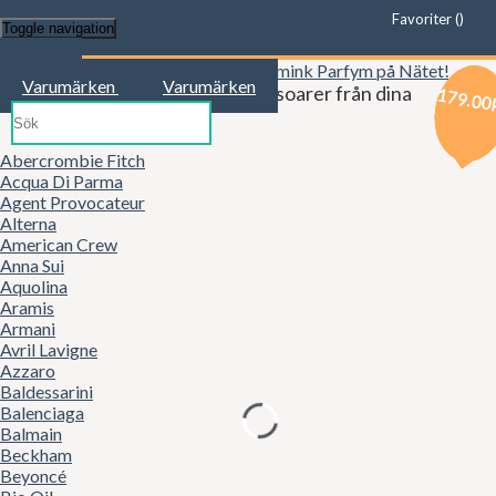
Favoriter (
)
Toggle navigation
Start
Varumärken
Varumärken
Kläder, mode, smink och accessoarer från dina
169.00
179.00
99.00
favoritbutiker!
Abercrombie Fitch
Acqua Di Parma
Agent Provocateur
Alterna
American Crew
Anna Sui
Aquolina
Aramis
Armani
Avril Lavigne
Azzaro
Baldessarini
Balenciaga
Balmain
Beckham
Beyoncé