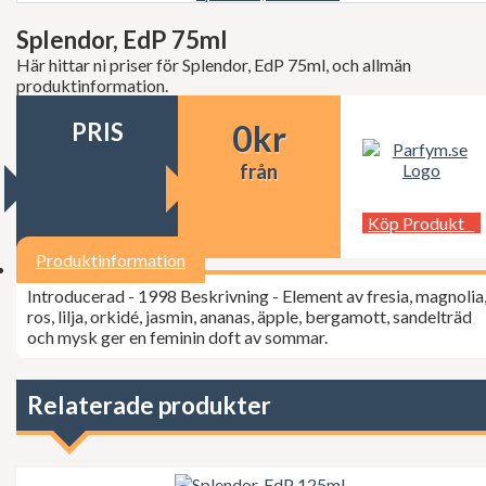
Decléor
Dermalogica
Splendor, EdP 75ml
dfi
Här hittar ni priser för Splendor, EdP 75ml, och allmän
Diesel
produktinformation.
Dior
Dita Von Teese
PRIS
0
kr
Dolce Gabbana
Donna Karan
från
Doop
Dsquared2
Dunhill
Köp Produkt
Ed Hardy
Elie Saab
Produktinformation
Elizabeth Arden
Introducerad - 1998 Beskrivning - Element av fresia, magnolia
Elizabeth Taylor
ros, lilja, orkidé, jasmin, ananas, äpple, bergamott, sandelträd
Escada
och mysk ger en feminin doft av sommar.
ESSIE Professional
Estée Lauder
Exuviance
FCUK
Relaterade produkter
Ferrari
Fudge
Geoffrey Beene
Gillette