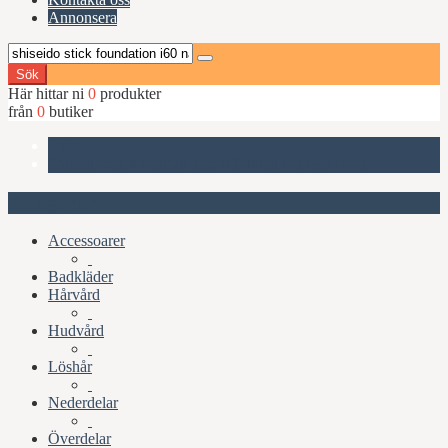
Annonsera
Sök
Här hittar ni
0
produkter
från
0
butiker
Start
Shiseido Stick Foundation, I60 Natural Deep Ivory
Kategorier
Accessoarer
Badkläder
Hårvård
Hudvård
Löshår
Nederdelar
Överdelar