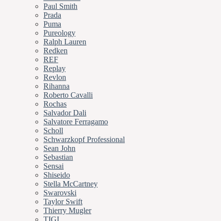
Paul Smith
Prada
Puma
Pureology
Ralph Lauren
Redken
REF
Replay
Revlon
Rihanna
Roberto Cavalli
Rochas
Salvador Dali
Salvatore Ferragamo
Scholl
Schwarzkopf Professional
Sean John
Sebastian
Sensai
Shiseido
Stella McCartney
Swarovski
Taylor Swift
Thierry Mugler
TIGI