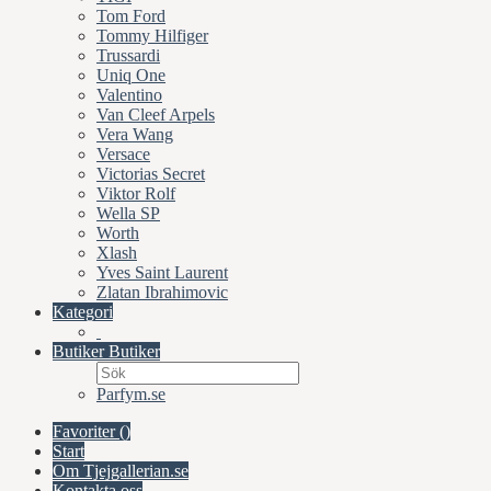
Tom Ford
Tommy Hilfiger
Trussardi
Uniq One
Valentino
Van Cleef Arpels
Vera Wang
Versace
Victorias Secret
Viktor Rolf
Wella SP
Worth
Xlash
Yves Saint Laurent
Zlatan Ibrahimovic
Kategori
Butiker
Butiker
Parfym.se
Favoriter (
)
Start
Om Tjejgallerian.se
Kontakta oss