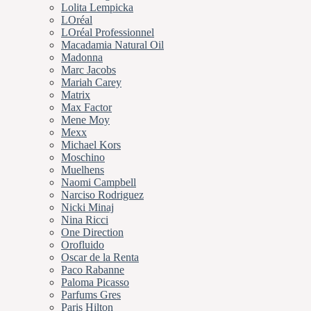
Lolita Lempicka
LOréal
LOréal Professionnel
Macadamia Natural Oil
Madonna
Marc Jacobs
Mariah Carey
Matrix
Max Factor
Mene Moy
Mexx
Michael Kors
Moschino
Muelhens
Naomi Campbell
Narciso Rodriguez
Nicki Minaj
Nina Ricci
One Direction
Orofluido
Oscar de la Renta
Paco Rabanne
Paloma Picasso
Parfums Gres
Paris Hilton