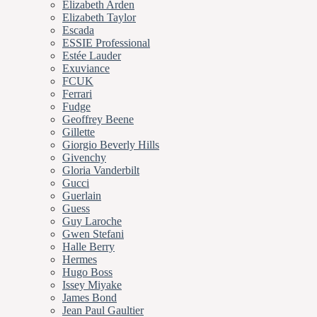
Elizabeth Arden
Elizabeth Taylor
Escada
ESSIE Professional
Estée Lauder
Exuviance
FCUK
Ferrari
Fudge
Geoffrey Beene
Gillette
Giorgio Beverly Hills
Givenchy
Gloria Vanderbilt
Gucci
Guerlain
Guess
Guy Laroche
Gwen Stefani
Halle Berry
Hermes
Hugo Boss
Issey Miyake
James Bond
Jean Paul Gaultier