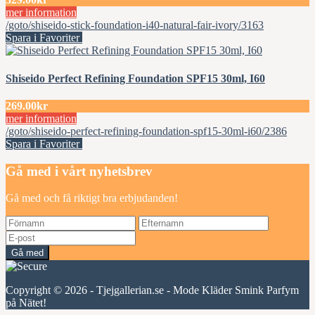
mer information
/goto/shiseido-stick-foundation-i40-natural-fair-ivory/3163
Spara i Favoriter
Shiseido Perfect Refining Foundation SPF15 30ml, I60
269.00kr
mer information
/goto/shiseido-perfect-refining-foundation-spf15-30ml-i60/2386
Spara i Favoriter
Gå med i vårt nyhetsbrev
Gå med och få riktigt bra erbjudanden!
Gå med
Copyright © 2026 - Tjejgallerian.se - Mode Kläder Smink Parfym
på Nätet!