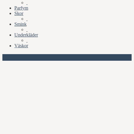
Parfym
Skor
Smink
Underkläder
Väskor
Missa inte