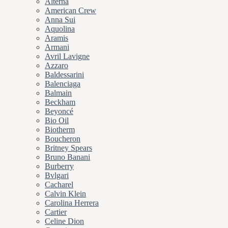
Alterna
American Crew
Anna Sui
Aquolina
Aramis
Armani
Avril Lavigne
Azzaro
Baldessarini
Balenciaga
Balmain
Beckham
Beyoncé
Bio Oil
Biotherm
Boucheron
Britney Spears
Bruno Banani
Burberry
Bvlgari
Cacharel
Calvin Klein
Carolina Herrera
Cartier
Celine Dion