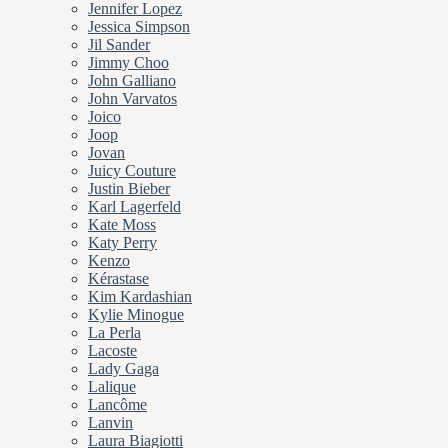
Jennifer Lopez
Jessica Simpson
Jil Sander
Jimmy Choo
John Galliano
John Varvatos
Joico
Joop
Jovan
Juicy Couture
Justin Bieber
Karl Lagerfeld
Kate Moss
Katy Perry
Kenzo
Kérastase
Kim Kardashian
Kylie Minogue
La Perla
Lacoste
Lady Gaga
Lalique
Lancôme
Lanvin
Laura Biagiotti