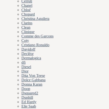
Cerruti
Chanel
Chloé
Chopard
Christina Aguilera
Clarins
Clean
Clinique
Comme des Garcons
Coty
Cristiano Ronaldo
Davidoff
Decléor
Dermalogica
dfi
Diesel
Dior
Dita Von Teese
Dolce Gabbana
Donna Karan
Doop
Dsquared2
Dunhill
Ed Hardy
Elie Saab