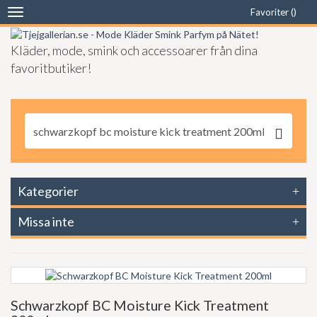
Favoriter (
)
Toggle
navigation
Kläder, mode, smink och accessoarer från dina
favoritbutiker!
Kategorier
Missa inte
Schwarzkopf BC Moisture Kick Treatment