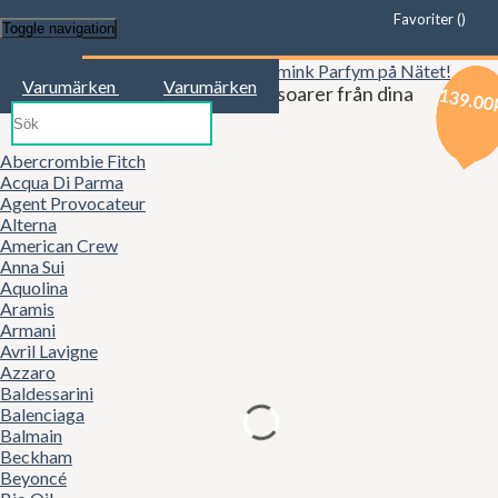
Favoriter (
)
Toggle navigation
Start
Varumärken
Varumärken
Kläder, mode, smink och accessoarer från dina
129.00
139.00
139.00
favoritbutiker!
Abercrombie Fitch
Acqua Di Parma
Agent Provocateur
Alterna
American Crew
Anna Sui
Aquolina
Aramis
Armani
Avril Lavigne
Azzaro
Baldessarini
Balenciaga
Balmain
Beckham
Beyoncé