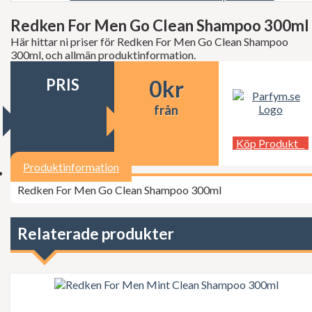
Decléor
Dermalogica
Redken For Men Go Clean Shampoo 300ml
dfi
Här hittar ni priser för Redken For Men Go Clean Shampoo
Diesel
300ml, och allmän produktinformation.
Dior
Dita Von Teese
PRIS
0
kr
Dolce Gabbana
Donna Karan
från
Doop
Dsquared2
Dunhill
Köp Produkt
Ed Hardy
Elie Saab
Produktinformation
Elizabeth Arden
Redken For Men Go Clean Shampoo 300ml
Elizabeth Taylor
Escada
ESSIE Professional
Estée Lauder
Relaterade produkter
Exuviance
FCUK
Ferrari
Fudge
Geoffrey Beene
Gillette