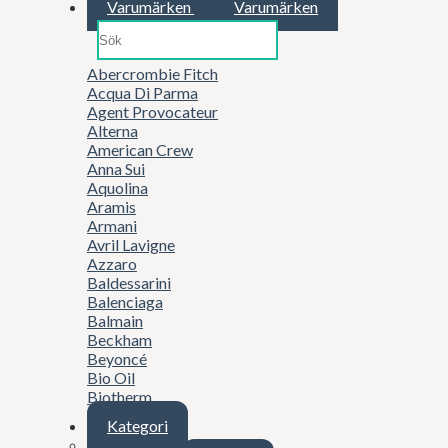
Varumärken
Varumärken
Abercrombie Fitch
Acqua Di Parma
Agent Provocateur
Alterna
American Crew
Anna Sui
Aquolina
Aramis
Armani
Avril Lavigne
Azzaro
Baldessarini
Balenciaga
Balmain
Beckham
Beyoncé
Bio Oil
Biotherm
Boucheron
Kategori
Britney Spears