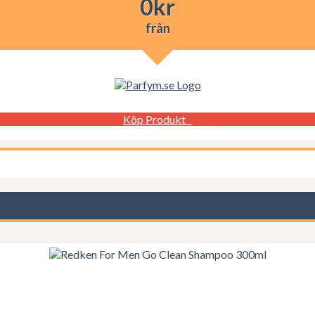
0
kr
från
Köp Produkt