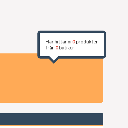
Här hittar ni
0
produkter
från
0
butiker