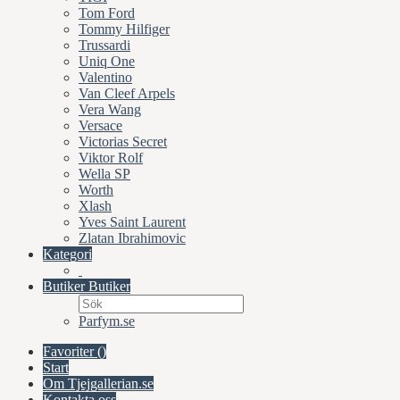
Tom Ford
Tommy Hilfiger
Trussardi
Uniq One
Valentino
Van Cleef Arpels
Vera Wang
Versace
Victorias Secret
Viktor Rolf
Wella SP
Worth
Xlash
Yves Saint Laurent
Zlatan Ibrahimovic
Kategori
Butiker
Butiker
Parfym.se
Favoriter (
)
Start
Om Tjejgallerian.se
Kontakta oss