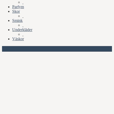
Parfym
Skor
Smink
Underkläder
Väskor
Missa inte