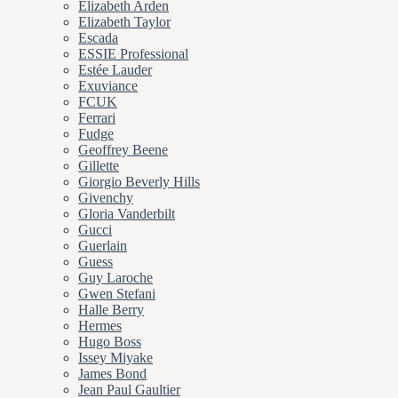
Elizabeth Arden
Elizabeth Taylor
Escada
ESSIE Professional
Estée Lauder
Exuviance
FCUK
Ferrari
Fudge
Geoffrey Beene
Gillette
Giorgio Beverly Hills
Givenchy
Gloria Vanderbilt
Gucci
Guerlain
Guess
Guy Laroche
Gwen Stefani
Halle Berry
Hermes
Hugo Boss
Issey Miyake
James Bond
Jean Paul Gaultier