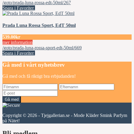
/goto/prada-luna-rossa-edt-50ml/267
Spara i Favoriter
Prada Luna Rossa Sport, EdT 50ml
539.00kr
mer information
/goto/prada-luna-rossa-sport-edt-50ml/669
Spara i Favoriter
Gå med i vårt nyhetsbrev
Gå med och få riktigt bra erbjudanden!
Gå med
Copyright © 2026 - Tjejgallerian.se - Mode Kläder Smink Parfym
på Nätet!
Bli medlem