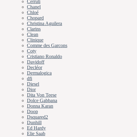
Cerruti
Chanel
Chloé
Chopard
Christina Aguilera
Clarins
Clean
Clinique
Comme des Garcons
Coty
Cristiano Ronaldo
Davidoff
Decléor
Dermalogica
dfi
Diesel
Dior
Dita Von Teese
Dolce Gabbana
Donna Karan
Doop
Dsquared2
Dunhill
Ed Hardy
Elie Saab