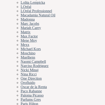
Lolita Lempicka
LOréal
LOréal Professionnel
Macadamia Natural Oil
Madonna
Marc Jacobs
Mariah Carey
Matrix
Max Factor
Mene Moy
Mexx
Michael Kors
Moschino
Muelhens
Naomi Campbell
Narciso Rodriguez
Nicki Minaj
Nina Ricci
One Direction
Orofluido
Oscar de la Renta
Paco Rabanne
Paloma Picasso
Parfums Gres
Paris Hilton