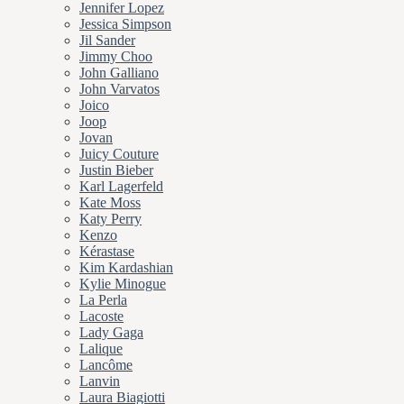
Jennifer Lopez
Jessica Simpson
Jil Sander
Jimmy Choo
John Galliano
John Varvatos
Joico
Joop
Jovan
Juicy Couture
Justin Bieber
Karl Lagerfeld
Kate Moss
Katy Perry
Kenzo
Kérastase
Kim Kardashian
Kylie Minogue
La Perla
Lacoste
Lady Gaga
Lalique
Lancôme
Lanvin
Laura Biagiotti