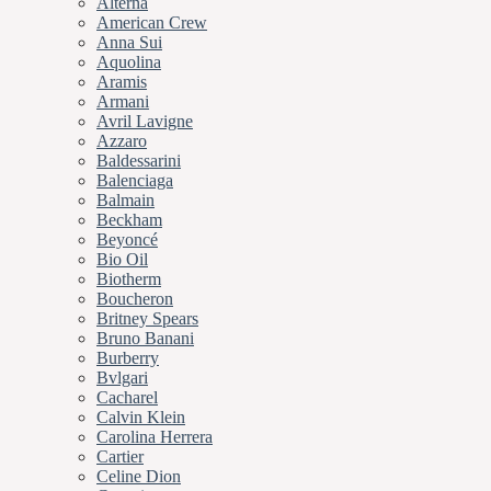
Alterna
American Crew
Anna Sui
Aquolina
Aramis
Armani
Avril Lavigne
Azzaro
Baldessarini
Balenciaga
Balmain
Beckham
Beyoncé
Bio Oil
Biotherm
Boucheron
Britney Spears
Bruno Banani
Burberry
Bvlgari
Cacharel
Calvin Klein
Carolina Herrera
Cartier
Celine Dion