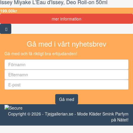
Issey Miyake L'Eau d'Issey, Deo Roll-on 50ml
199.00kr
mer information
Gå med i vårt nyhetsbrev
Gå med och få riktigt bra erbjudanden!
Gå med
Copyright © 2026 - Tjejgallerian.se - Mode Kläder Smink Parfym
på Nätet!