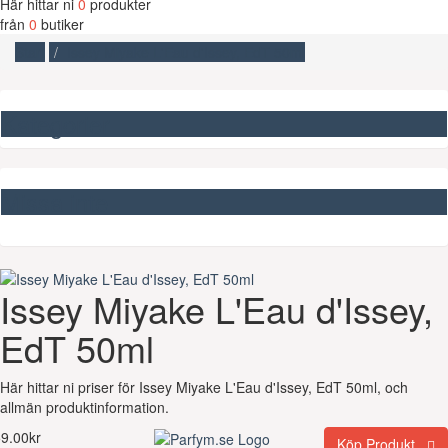
Här hittar ni
0
produkter
från
0
butiker
Start
Issey Miyake L'Eau d'Issey, EdT 50ml
Kategorier
Missa inte
Issey Miyake L'Eau d'Issey,
EdT 50ml
Här hittar ni priser för Issey Miyake L'Eau d'Issey, EdT 50ml, och
allmän produktinformation.
9.00kr
Köp Produkt