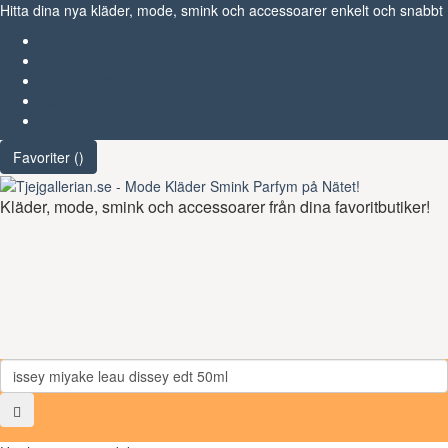
Hitta dina nya kläder, mode, smink och accessoarer enkelt och snabbt
Favoriter (
)
Start
Om Tjejgallerian.se
Kontakta oss
Annonsera
Favoriter (
)
Kläder, mode, smink och accessoarer från dina favoritbutiker!
Toggl
navig