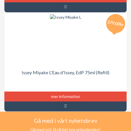
579.00kr
Issey Miyake L'Eau d'Issey, EdP 75ml (Refill)
mer information
Gå med i vårt nyhetsbrev
Gå med och få riktigt bra erbjudanden!