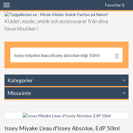
Favoriter (
)
Toggle
navigation
Kläder, mode, smink och accessoarer från dina
favoritbutiker!
Kategorier
Missa inte
Issey Miyake L'eau d'Issey Absolue, EdP 50ml