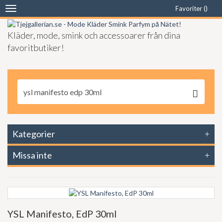
Favoriter (
)
Toggle
navigation
Kläder, mode, smink och accessoarer från dina
favoritbutiker!
Kategorier
Missa inte
YSL Manifesto, EdP 30ml