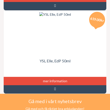
619.00kr
YSL Elle, EdP 50ml
mer information
Gå med i vårt nyhetsbrev
Gå med och få riktigt bra erbjudanden!