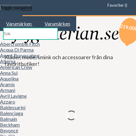
Favoriter (
)
Toggle navigation
Start
Varumärken
Varumärken
319.00
569.00
219.00
Abercrombie Fitch
Acqua Di Parma
Agent Provocateur
Kläder, mode, smink och accessoarer från dina
Alterna
favoritbutiker!
American Crew
Anna Sui
Aquolina
Aramis
Armani
Avril Lavigne
Azzaro
Baldessarini
Balenciaga
Balmain
Beckham
Beyoncé