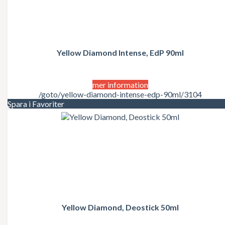
Juicy Couture
Justin Bieber
Karl Lagerfeld
Kate Moss
Katy Perry
Kenzo
Yellow Diamond Intense, EdP 90ml
Kérastase
Kim Kardashian
Kylie Minogue
mer information
La Perla
/goto/yellow-diamond-intense-edp-90ml/3104
Lacoste
Spara i Favoriter
Lady Gaga
Lalique
Lancôme
Lanvin
Laura Biagiotti
Lolita Lempicka
LOréal
LOréal Professionnel
Macadamia Natural Oil
Madonna
Marc Jacobs
Yellow Diamond, Deostick 50ml
Mariah Carey
Matrix