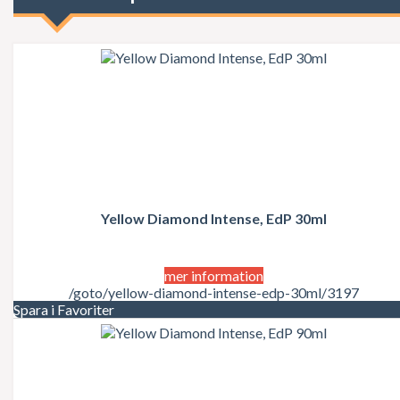
Giorgio Beverly Hills
Givenchy
Gloria Vanderbilt
Gucci
Guerlain
Guess
Guy Laroche
Gwen Stefani
Halle Berry
Hermes
Hugo Boss
Issey Miyake
James Bond
Yellow Diamond Intense, EdP 30ml
Jean Paul Gaultier
Jennifer Lopez
Jessica Simpson
mer information
Jil Sander
/goto/yellow-diamond-intense-edp-30ml/3197
Jimmy Choo
Spara i Favoriter
John Galliano
John Varvatos
Joico
Joop
Jovan