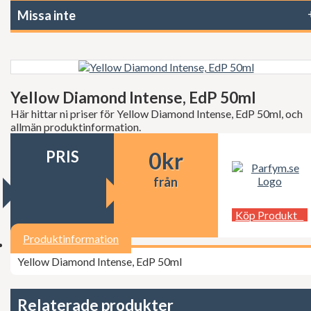
Decléor
Missa inte
Dermalogica
dfi
Diesel
Dior
Dita Von Teese
Dolce Gabbana
Yellow Diamond Intense, EdP 50ml
Donna Karan
Doop
Här hittar ni priser för Yellow Diamond Intense, EdP 50ml, och
Dsquared2
allmän produktinformation.
Dunhill
Ed Hardy
PRIS
0
kr
Elie Saab
Elizabeth Arden
från
Elizabeth Taylor
Escada
Köp Produkt
ESSIE Professional
Estée Lauder
Produktinformation
Exuviance
FCUK
Yellow Diamond Intense, EdP 50ml
Ferrari
Fudge
Geoffrey Beene
Relaterade produkter
Gillette