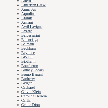
Alterna
American Crew
Anna Sui
Aquolina
Aramis
Armani
Avril Lavigne
Azzaro
Baldessarini
Balenciaga
Balmain
Beckham
Beyoncé
Bio Oil
Biotherm
Boucheron
Britney Spears
Bruno Banani
Burberry
Bvlgari
Cacharel
Calvin Klein
Carolina Herrera
Cartier
Celine Dion