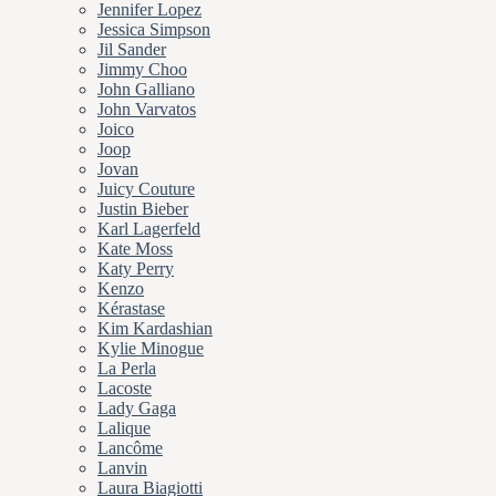
Jennifer Lopez
Jessica Simpson
Jil Sander
Jimmy Choo
John Galliano
John Varvatos
Joico
Joop
Jovan
Juicy Couture
Justin Bieber
Karl Lagerfeld
Kate Moss
Katy Perry
Kenzo
Kérastase
Kim Kardashian
Kylie Minogue
La Perla
Lacoste
Lady Gaga
Lalique
Lancôme
Lanvin
Laura Biagiotti