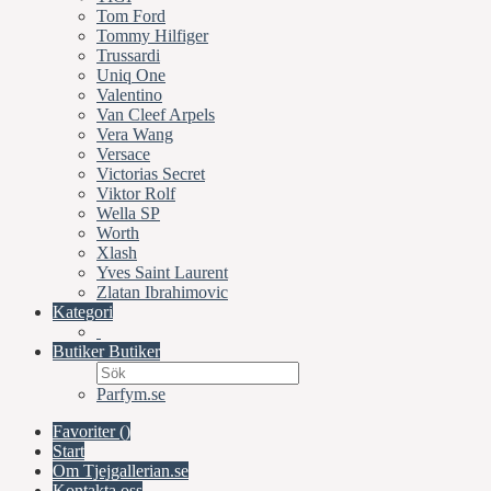
Tom Ford
Tommy Hilfiger
Trussardi
Uniq One
Valentino
Van Cleef Arpels
Vera Wang
Versace
Victorias Secret
Viktor Rolf
Wella SP
Worth
Xlash
Yves Saint Laurent
Zlatan Ibrahimovic
Kategori
Butiker
Butiker
Parfym.se
Favoriter (
)
Start
Om Tjejgallerian.se
Kontakta oss