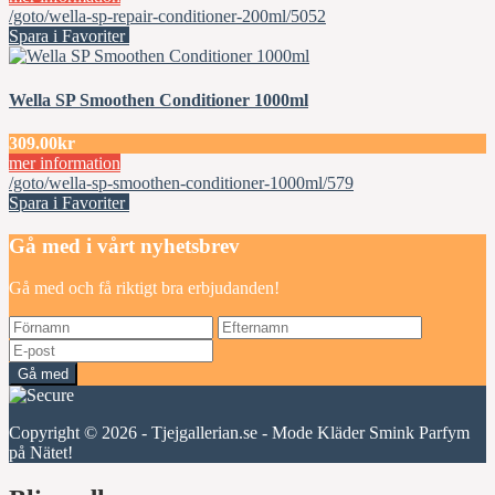
/goto/wella-sp-repair-conditioner-200ml/5052
Spara i Favoriter
Wella SP Smoothen Conditioner 1000ml
309.00kr
mer information
/goto/wella-sp-smoothen-conditioner-1000ml/579
Spara i Favoriter
Gå med i vårt nyhetsbrev
Gå med och få riktigt bra erbjudanden!
Gå med
Copyright © 2026 - Tjejgallerian.se - Mode Kläder Smink Parfym
på Nätet!