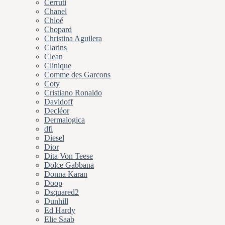
Cerruti
Chanel
Chloé
Chopard
Christina Aguilera
Clarins
Clean
Clinique
Comme des Garcons
Coty
Cristiano Ronaldo
Davidoff
Decléor
Dermalogica
dfi
Diesel
Dior
Dita Von Teese
Dolce Gabbana
Donna Karan
Doop
Dsquared2
Dunhill
Ed Hardy
Elie Saab