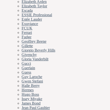
Elizabeth Arden
Elizabeth Taylor
Escada
ESSIE Professional
Estée Lauder
Exuviance
FCUK
Ferrari
Fudge
Geoffrey Beene
Gillette
Giorgio Beverly Hills
Givenchy
Gloria Vanderbilt
Gucci
Guerlain
Guess
Guy Laroche
Gwen Stefani
Halle Berry
Hermes
Hugo Boss
Issey Miyake
James Bond
Jean Paul Gaultier