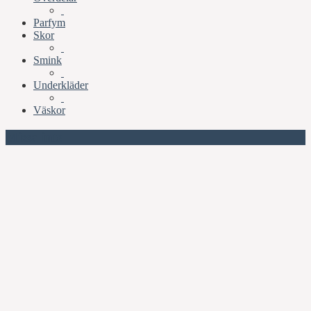
Parfym
Skor
Smink
Underkläder
Väskor
Missa inte