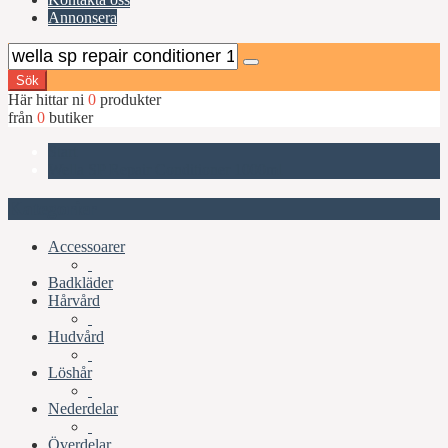
Annonsera
Sök
Här hittar ni
0
produkter
från
0
butiker
Start
Wella SP Repair Conditioner 1000ml
Kategorier
Accessoarer
Badkläder
Hårvård
Hudvård
Löshår
Nederdelar
Överdelar