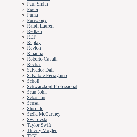
Paul Smith
Prada
Puma
Pureology
Ralph Lauren
Redken
REF
Replay
Revlon
Rihanna
Roberto Cavalli
Rochas
Salvador Dali
Salvatore Ferragamo
Scholl
Schwarzkopf Professional
Sean John
Sebastian
Sensai
Shiseido
Stella McCartney
Swarovski
Taylor Swift
Thierry Mugler
TIGI