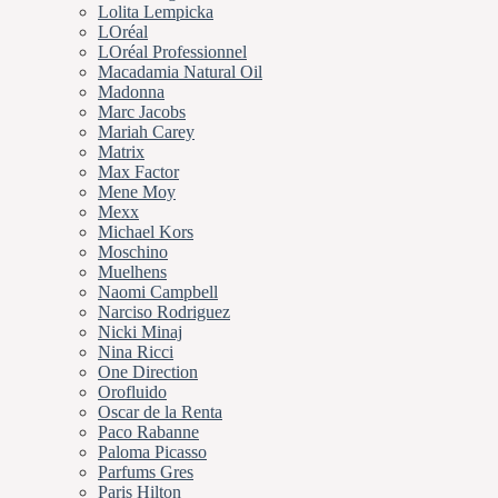
Lolita Lempicka
LOréal
LOréal Professionnel
Macadamia Natural Oil
Madonna
Marc Jacobs
Mariah Carey
Matrix
Max Factor
Mene Moy
Mexx
Michael Kors
Moschino
Muelhens
Naomi Campbell
Narciso Rodriguez
Nicki Minaj
Nina Ricci
One Direction
Orofluido
Oscar de la Renta
Paco Rabanne
Paloma Picasso
Parfums Gres
Paris Hilton