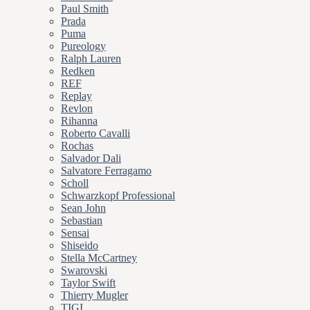
Paul Smith
Prada
Puma
Pureology
Ralph Lauren
Redken
REF
Replay
Revlon
Rihanna
Roberto Cavalli
Rochas
Salvador Dali
Salvatore Ferragamo
Scholl
Schwarzkopf Professional
Sean John
Sebastian
Sensai
Shiseido
Stella McCartney
Swarovski
Taylor Swift
Thierry Mugler
TIGI