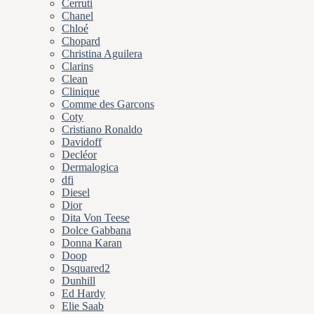
Cerruti
Chanel
Chloé
Chopard
Christina Aguilera
Clarins
Clean
Clinique
Comme des Garcons
Coty
Cristiano Ronaldo
Davidoff
Decléor
Dermalogica
dfi
Diesel
Dior
Dita Von Teese
Dolce Gabbana
Donna Karan
Doop
Dsquared2
Dunhill
Ed Hardy
Elie Saab