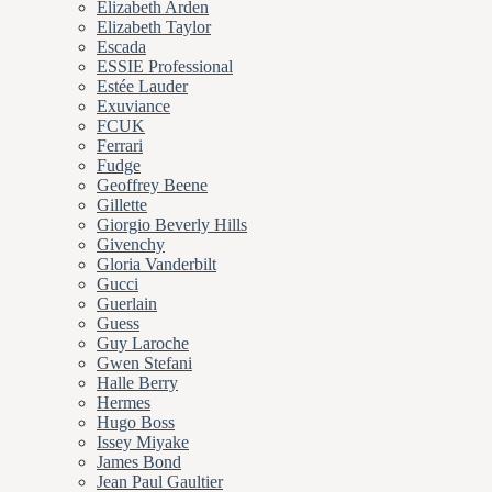
Elizabeth Arden
Elizabeth Taylor
Escada
ESSIE Professional
Estée Lauder
Exuviance
FCUK
Ferrari
Fudge
Geoffrey Beene
Gillette
Giorgio Beverly Hills
Givenchy
Gloria Vanderbilt
Gucci
Guerlain
Guess
Guy Laroche
Gwen Stefani
Halle Berry
Hermes
Hugo Boss
Issey Miyake
James Bond
Jean Paul Gaultier