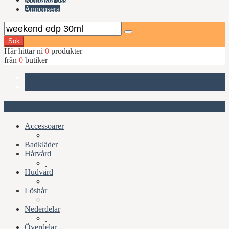
Annonsera
Sök
Här hittar ni
0
produkter
från
0
butiker
Start
Weekend, EdP 30ml
Kategorier
Accessoarer
Badkläder
Hårvård
Hudvård
Löshår
Nederdelar
Överdelar