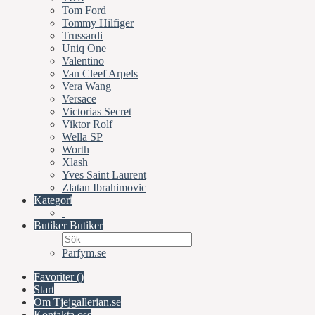
Tom Ford
Tommy Hilfiger
Trussardi
Uniq One
Valentino
Van Cleef Arpels
Vera Wang
Versace
Victorias Secret
Viktor Rolf
Wella SP
Worth
Xlash
Yves Saint Laurent
Zlatan Ibrahimovic
Kategori
Butiker
Butiker
Parfym.se
Favoriter (
)
Start
Om Tjejgallerian.se
Kontakta oss