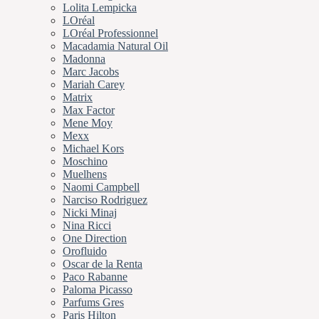
Lolita Lempicka
LOréal
LOréal Professionnel
Macadamia Natural Oil
Madonna
Marc Jacobs
Mariah Carey
Matrix
Max Factor
Mene Moy
Mexx
Michael Kors
Moschino
Muelhens
Naomi Campbell
Narciso Rodriguez
Nicki Minaj
Nina Ricci
One Direction
Orofluido
Oscar de la Renta
Paco Rabanne
Paloma Picasso
Parfums Gres
Paris Hilton