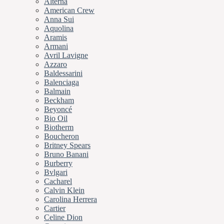
Alterna
American Crew
Anna Sui
Aquolina
Aramis
Armani
Avril Lavigne
Azzaro
Baldessarini
Balenciaga
Balmain
Beckham
Beyoncé
Bio Oil
Biotherm
Boucheron
Britney Spears
Bruno Banani
Burberry
Bvlgari
Cacharel
Calvin Klein
Carolina Herrera
Cartier
Celine Dion