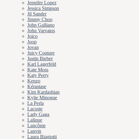
Jennifer Lopez
Jessica Simpson
Jil Sander
Jimmy Choo
John Galliano
John Varvatos
Joico
Joop
Jovan
Juicy Couture
Justin Bieber
Karl Lagerfeld
Kate Moss
Katy Perry
Kenzo
Kérastase
Kim Kardashian
Kylie Minogue
La Perla
Lacoste
Lady Gaga
Lalique
Lancôme
Lanvin
Laura Biagiotti