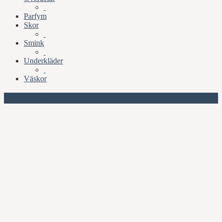
Parfym
Skor
Smink
Underkläder
Väskor
Missa inte