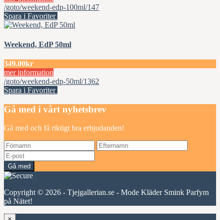
/goto/weekend-edp-100ml/147
Spara i Favoriter
Weekend, EdP 50ml
349.00kr
mer information
/goto/weekend-edp-50ml/1362
Spara i Favoriter
Gå med i vårt nyhetsbrev
Gå med och få riktigt bra erbjudanden!
Gå med
Copyright © 2026 - Tjejgallerian.se - Mode Kläder Smink Parfym
på Nätet!
×