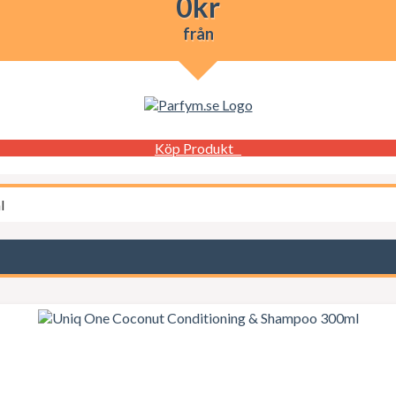
0
kr
från
Köp Produkt
l