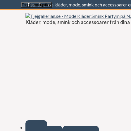
Hitta dina nya kläder, mode, smink och accessoarer 
Toggle navigation
Kläder, mode, smink och accessoarer från dina 
Start