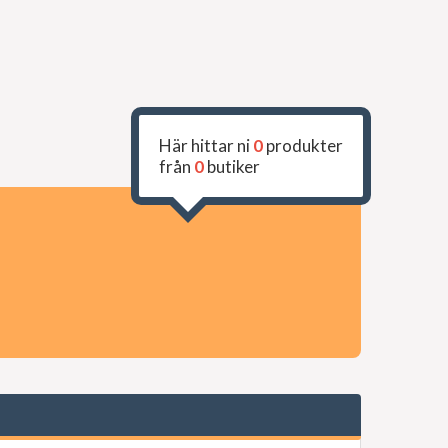
Här hittar ni
0
produkter
från
0
butiker