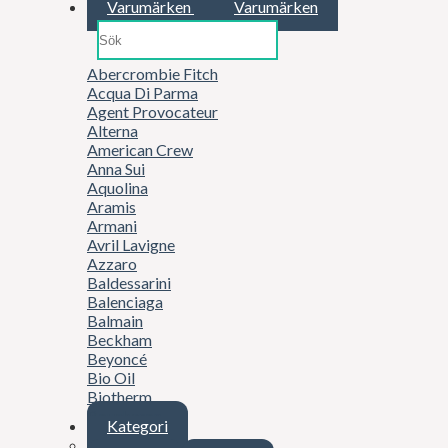
Varumärken
Varumärken
Abercrombie Fitch
Acqua Di Parma
Agent Provocateur
Alterna
American Crew
Anna Sui
Aquolina
Aramis
Armani
Avril Lavigne
Azzaro
Baldessarini
Balenciaga
Balmain
Beckham
Beyoncé
Bio Oil
Biotherm
Boucheron
Kategori
Britney Spears