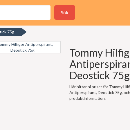
Sök
tick 75g
Tommy Hilfig
Antiperspiran
Deostick 75g
Här hittar ni priser för Tommy Hilf
Antiperspirant, Deostick 75g, och
produktinformation.