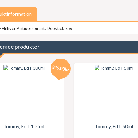
uktinformation
Hilfiger Antiperspirant, Deostick 75g
erade produkter
249.00kr
Tommy, EdT 100ml
Tommy, EdT 50ml