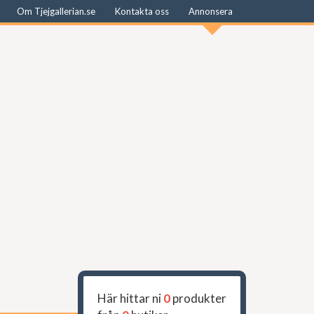
Om Tjejgallerian.se
Kontakta oss
Annonsera
Här hittar ni
0
produkter