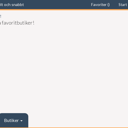
elt och snabbt
Favoriter (
)
Start
 favoritbutiker!
Butiker