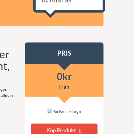
från
0
butiker
er
PRIS
t,
0
kr
från
iger
 allmän
Köp Produkt