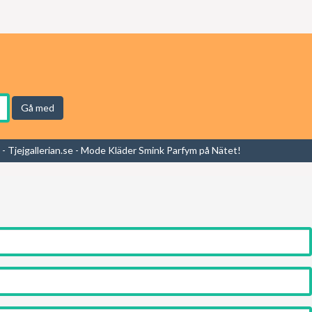
Gå med
- Tjejgallerian.se - Mode Kläder Smink Parfym på Nätet!