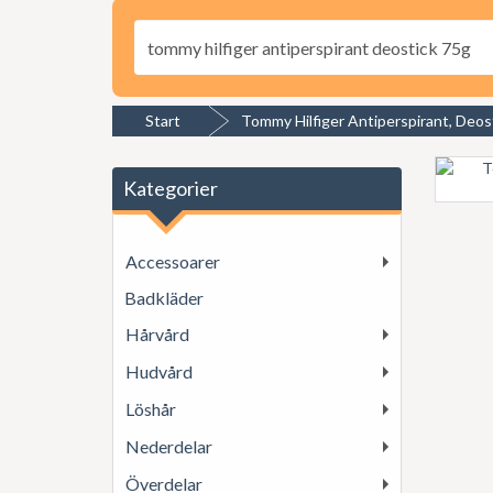
Start
Tommy Hilfiger Antiperspirant, Deos
Kategorier
Accessoarer
Badkläder
Hårvård
Hudvård
Löshår
Nederdelar
Överdelar