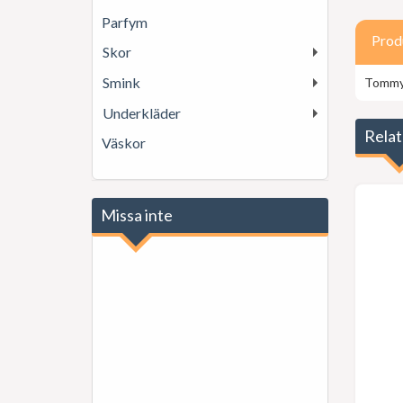
Parfym
Prod
Skor
Smink
Tommy 
Underkläder
Relat
Väskor
Missa inte