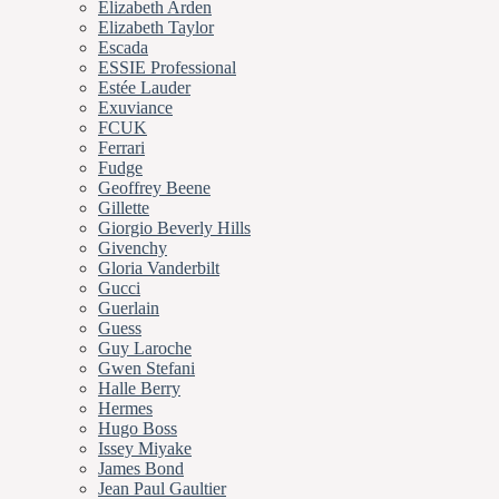
Elizabeth Arden
Elizabeth Taylor
Escada
ESSIE Professional
Estée Lauder
Exuviance
FCUK
Ferrari
Fudge
Geoffrey Beene
Gillette
Giorgio Beverly Hills
Givenchy
Gloria Vanderbilt
Gucci
Guerlain
Guess
Guy Laroche
Gwen Stefani
Halle Berry
Hermes
Hugo Boss
Issey Miyake
James Bond
Jean Paul Gaultier