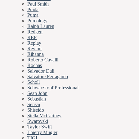
Paul Smith
Prada
Puma
Pureology
Ralph Lauren
Redken
REF
Replay
Revlon
Rihanna
Roberto Cavalli
Rochas
Salvador Dali
Salvatore Ferragamo
Scholl
Schwarzkopf Professional
Sean John
Sebastian
Sensai
Shiseido
Stella McCartney
Swarovski
Taylor Swift
Thierry Mugler
TIGI