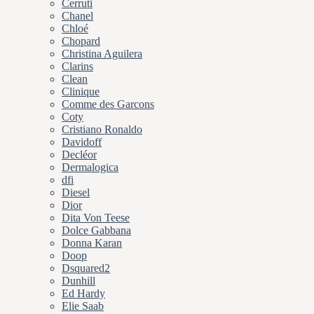
Cerruti
Chanel
Chloé
Chopard
Christina Aguilera
Clarins
Clean
Clinique
Comme des Garcons
Coty
Cristiano Ronaldo
Davidoff
Decléor
Dermalogica
dfi
Diesel
Dior
Dita Von Teese
Dolce Gabbana
Donna Karan
Doop
Dsquared2
Dunhill
Ed Hardy
Elie Saab