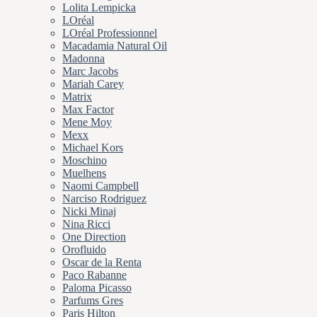
Lolita Lempicka
LOréal
LOréal Professionnel
Macadamia Natural Oil
Madonna
Marc Jacobs
Mariah Carey
Matrix
Max Factor
Mene Moy
Mexx
Michael Kors
Moschino
Muelhens
Naomi Campbell
Narciso Rodriguez
Nicki Minaj
Nina Ricci
One Direction
Orofluido
Oscar de la Renta
Paco Rabanne
Paloma Picasso
Parfums Gres
Paris Hilton