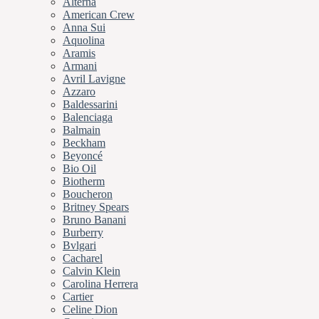
Alterna
American Crew
Anna Sui
Aquolina
Aramis
Armani
Avril Lavigne
Azzaro
Baldessarini
Balenciaga
Balmain
Beckham
Beyoncé
Bio Oil
Biotherm
Boucheron
Britney Spears
Bruno Banani
Burberry
Bvlgari
Cacharel
Calvin Klein
Carolina Herrera
Cartier
Celine Dion