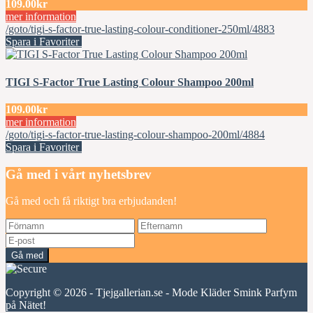
109.00kr
mer information
/goto/tigi-s-factor-true-lasting-colour-conditioner-250ml/4883
Spara i Favoriter
TIGI S-Factor True Lasting Colour Shampoo 200ml
109.00kr
mer information
/goto/tigi-s-factor-true-lasting-colour-shampoo-200ml/4884
Spara i Favoriter
Gå med i vårt nyhetsbrev
Gå med och få riktigt bra erbjudanden!
Gå med
Copyright © 2026 - Tjejgallerian.se - Mode Kläder Smink Parfym
på Nätet!