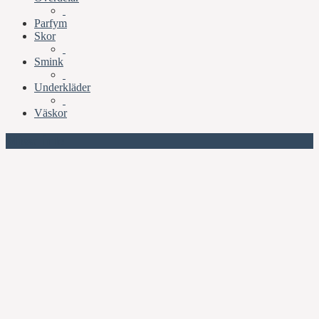
Parfym
Skor
Smink
Underkläder
Väskor
Missa inte