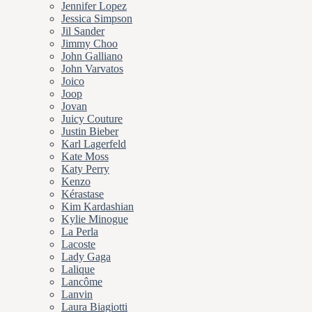
Jennifer Lopez
Jessica Simpson
Jil Sander
Jimmy Choo
John Galliano
John Varvatos
Joico
Joop
Jovan
Juicy Couture
Justin Bieber
Karl Lagerfeld
Kate Moss
Katy Perry
Kenzo
Kérastase
Kim Kardashian
Kylie Minogue
La Perla
Lacoste
Lady Gaga
Lalique
Lancôme
Lanvin
Laura Biagiotti