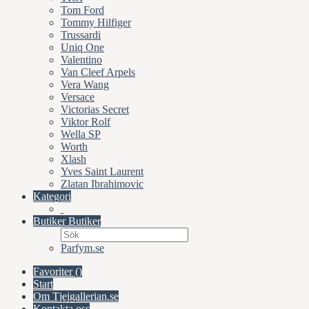
Tom Ford
Tommy Hilfiger
Trussardi
Uniq One
Valentino
Van Cleef Arpels
Vera Wang
Versace
Victorias Secret
Viktor Rolf
Wella SP
Worth
Xlash
Yves Saint Laurent
Zlatan Ibrahimovic
Kategori
Butiker
Butiker
Parfym.se
Favoriter (
)
Start
Om Tjejgallerian.se
Kontakta oss