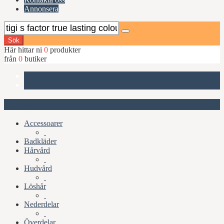
Annonsera
Sök
Här hittar ni
0
produkter
från
0
butiker
Start
TIGI S-Factor True Lasting Colour Conditioner 750ml
Kategorier
Accessoarer
Badkläder
Hårvård
Hudvård
Löshår
Nederdelar
Överdelar