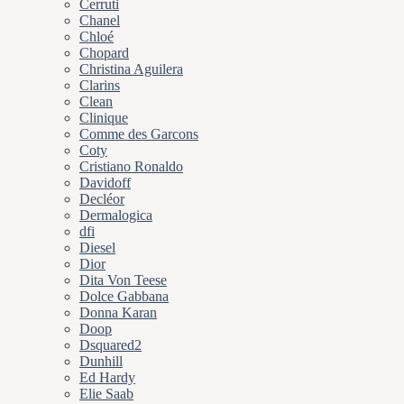
Cerruti
Chanel
Chloé
Chopard
Christina Aguilera
Clarins
Clean
Clinique
Comme des Garcons
Coty
Cristiano Ronaldo
Davidoff
Decléor
Dermalogica
dfi
Diesel
Dior
Dita Von Teese
Dolce Gabbana
Donna Karan
Doop
Dsquared2
Dunhill
Ed Hardy
Elie Saab