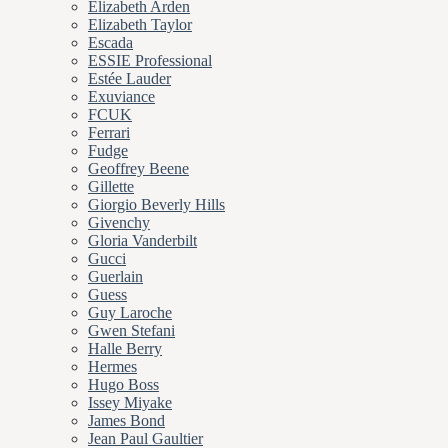
Elizabeth Arden
Elizabeth Taylor
Escada
ESSIE Professional
Estée Lauder
Exuviance
FCUK
Ferrari
Fudge
Geoffrey Beene
Gillette
Giorgio Beverly Hills
Givenchy
Gloria Vanderbilt
Gucci
Guerlain
Guess
Guy Laroche
Gwen Stefani
Halle Berry
Hermes
Hugo Boss
Issey Miyake
James Bond
Jean Paul Gaultier