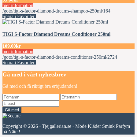
mer information
/goto/tigi-s-factor-diamond-dreams-shampoo-250ml/164
Spara i Favoriter
TIGI S-Factor Diamond Dreams Conditioner 250ml
109.00kr
mer information
/goto/tigi-s-factor-diamond-dreams-conditioner-250ml/2724
Spara i Favoriter
Gå med i vårt nyhetsbrev
Gå med och få riktigt bra erbjudanden!
Gå med
Copyright © 2026 - Tjejgallerian.se - Mode Kläder Smink Parfym
på Nätet!