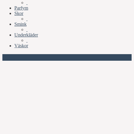
Parfym
Skor
Smink
Underkläder
Väskor
Missa inte