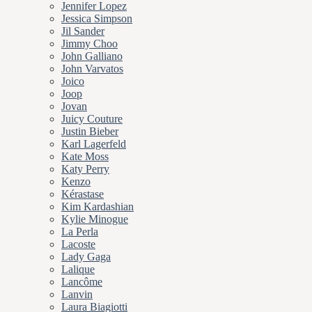
Jennifer Lopez
Jessica Simpson
Jil Sander
Jimmy Choo
John Galliano
John Varvatos
Joico
Joop
Jovan
Juicy Couture
Justin Bieber
Karl Lagerfeld
Kate Moss
Katy Perry
Kenzo
Kérastase
Kim Kardashian
Kylie Minogue
La Perla
Lacoste
Lady Gaga
Lalique
Lancôme
Lanvin
Laura Biagiotti