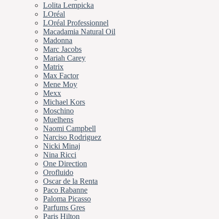
Lolita Lempicka
LOréal
LOréal Professionnel
Macadamia Natural Oil
Madonna
Marc Jacobs
Mariah Carey
Matrix
Max Factor
Mene Moy
Mexx
Michael Kors
Moschino
Muelhens
Naomi Campbell
Narciso Rodriguez
Nicki Minaj
Nina Ricci
One Direction
Orofluido
Oscar de la Renta
Paco Rabanne
Paloma Picasso
Parfums Gres
Paris Hilton