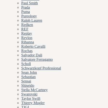
Paul Smith
Prada
Puma
Pureology
Ralph Lauren
Redken
REF
Replay
Revlon
Rihanna
Roberto Cavalli
Rochas
Salvador Dali
Salvatore Ferragamo
Scholl
Schwarzkopf Professional
Sean John
Sebastian
Sensai
Shiseido
Stella McCartney
Swarovski
Taylor Swift
Thierry Mugler
TIGI