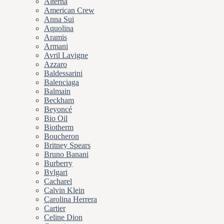
Alterna
American Crew
Anna Sui
Aquolina
Aramis
Armani
Avril Lavigne
Azzaro
Baldessarini
Balenciaga
Balmain
Beckham
Beyoncé
Bio Oil
Biotherm
Boucheron
Britney Spears
Bruno Banani
Burberry
Bvlgari
Cacharel
Calvin Klein
Carolina Herrera
Cartier
Celine Dion