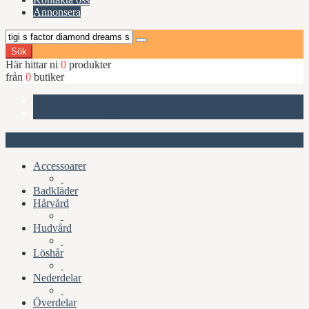
Annonsera
Sök
Här hittar ni
0
produkter
från
0
butiker
Start
TIGI S-Factor Diamond Dreams Shampoo 750ml
Kategorier
Accessoarer
Badkläder
Hårvård
Hudvård
Löshår
Nederdelar
Överdelar