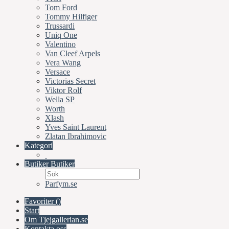
Tom Ford
Tommy Hilfiger
Trussardi
Uniq One
Valentino
Van Cleef Arpels
Vera Wang
Versace
Victorias Secret
Viktor Rolf
Wella SP
Worth
Xlash
Yves Saint Laurent
Zlatan Ibrahimovic
Kategori
Butiker
Butiker
Parfym.se
Favoriter (
)
Start
Om Tjejgallerian.se
Kontakta oss