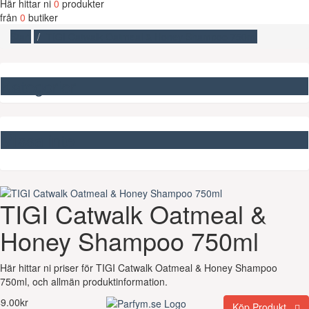
Här hittar ni
0
produkter
från
0
butiker
Start
TIGI Catwalk Oatmeal & Honey Shampoo 750ml
Kategorier
Missa inte
TIGI Catwalk Oatmeal &
Honey Shampoo 750ml
Här hittar ni priser för TIGI Catwalk Oatmeal & Honey Shampoo
750ml, och allmän produktinformation.
9.00kr
Köp Produkt