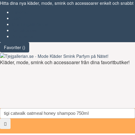
Hitta dina nya kläder, mode, smink och accessoarer enkelt och snabbt
Favoriter (
)
Start
Om Tjejgallerian.se
Kontakta oss
Annonsera
Favoriter (
)
Kläder, mode, smink och accessoarer från dina favoritbutiker!
Toggl
navig