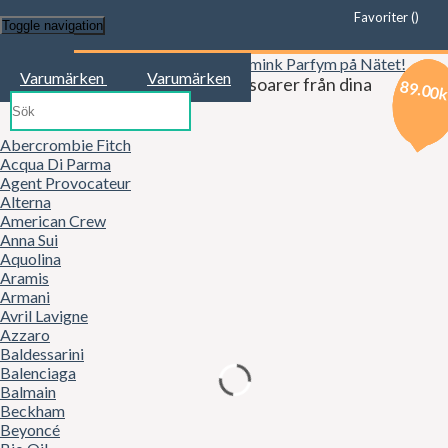
Favoriter (
)
Toggle navigation
Start
Varumärken
Varumärken
Kläder, mode, smink och accessoarer från dina
89.00
89.00
89.00
favoritbutiker!
Abercrombie Fitch
Acqua Di Parma
Agent Provocateur
Alterna
American Crew
Anna Sui
Aquolina
Aramis
Armani
Avril Lavigne
Azzaro
Baldessarini
Balenciaga
Balmain
Beckham
Beyoncé