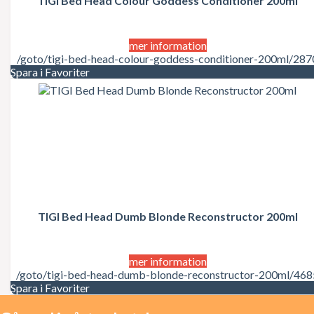
TIGI Bed Head Colour Goddess Conditioner 200ml
Juicy Couture
Justin Bieber
Karl Lagerfeld
Kate Moss
mer information
Katy Perry
/goto/tigi-bed-head-colour-goddess-conditioner-200ml/287
Kenzo
Spara i Favoriter
Kérastase
Kim Kardashian
Kylie Minogue
La Perla
Lacoste
Lady Gaga
Lalique
Lancôme
Lanvin
Laura Biagiotti
TIGI Bed Head Dumb Blonde Reconstructor 200ml
Lolita Lempicka
LOréal
LOréal Professionnel
Macadamia Natural Oil
mer information
Madonna
/goto/tigi-bed-head-dumb-blonde-reconstructor-200ml/468
Marc Jacobs
Spara i Favoriter
Mariah Carey
Matrix