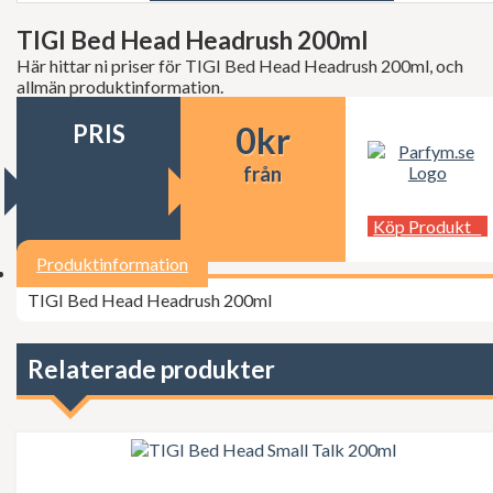
Decléor
Dermalogica
TIGI Bed Head Headrush 200ml
dfi
Här hittar ni priser för TIGI Bed Head Headrush 200ml, och
Diesel
allmän produktinformation.
Dior
Dita Von Teese
PRIS
0
kr
Dolce Gabbana
Donna Karan
från
Doop
Dsquared2
Dunhill
Köp Produkt
Ed Hardy
Elie Saab
Produktinformation
Elizabeth Arden
TIGI Bed Head Headrush 200ml
Elizabeth Taylor
Escada
ESSIE Professional
Estée Lauder
Relaterade produkter
Exuviance
FCUK
Ferrari
Fudge
Geoffrey Beene
Gillette