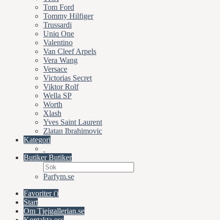
Tom Ford
Tommy Hilfiger
Trussardi
Uniq One
Valentino
Van Cleef Arpels
Vera Wang
Versace
Victorias Secret
Viktor Rolf
Wella SP
Worth
Xlash
Yves Saint Laurent
Zlatan Ibrahimovic
Kategori
Butiker
Butiker
Parfym.se
Favoriter (
)
Start
Om Tjejgallerian.se
Kontakta oss