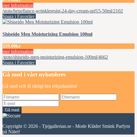
mer information
/goto/benefiance-wrinkleresist-24-day-cream-spf15-50ml/2102
Spara i Favoriter
Shiseido Men Moisturizing Emulsion 100ml
359.00kr
mer information
/goto/shiseido-men-moisturizing-emulsion-100ml/4662
Spara i Favoriter
Gå med i vårt nyhetsbrev
Gå med och få riktigt bra erbjudanden!
Gå med
Copyright © 2026 - Tjejgallerian.se - Mode Kläder Smink Parfym
på Nätet!