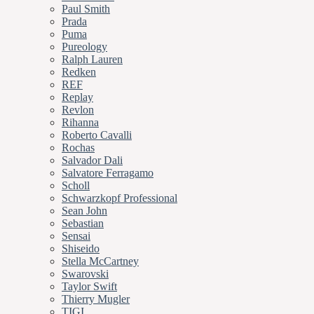
Paul Smith
Prada
Puma
Pureology
Ralph Lauren
Redken
REF
Replay
Revlon
Rihanna
Roberto Cavalli
Rochas
Salvador Dali
Salvatore Ferragamo
Scholl
Schwarzkopf Professional
Sean John
Sebastian
Sensai
Shiseido
Stella McCartney
Swarovski
Taylor Swift
Thierry Mugler
TIGI