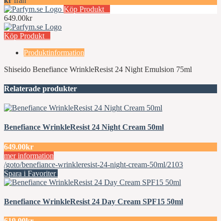
kr
från
Köp Produkt
649.00kr
Köp Produkt
Produktinformation
Shiseido Benefiance WrinkleResist 24 Night Emulsion 75ml
Relaterade produkter
Benefiance WrinkleResist 24 Night Cream 50ml
649.00kr
mer information
/goto/benefiance-wrinkleresist-24-night-cream-50ml/2103
Spara i Favoriter
Benefiance WrinkleResist 24 Day Cream SPF15 50ml
619.00kr