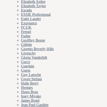
Elizabeth Arden
Elizabeth Taylor
Escada
ESSIE Professional
Estée Lauder
Exuviance
FCUK
Ferrari
Fudge
Geoffrey Beene
Gillette
Giorgio Beverly Hills
Givenchy
Gloria Vanderbilt
Gucci
Guerlain
Guess
Guy Laroche
Gwen Stefani
Halle Berry
Hermes
Hugo Boss
Issey Miyake
James Bond
Jean Paul Gaultier