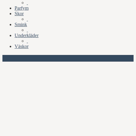
Parfym
Skor
Smink
Underkläder
Väskor
Missa inte