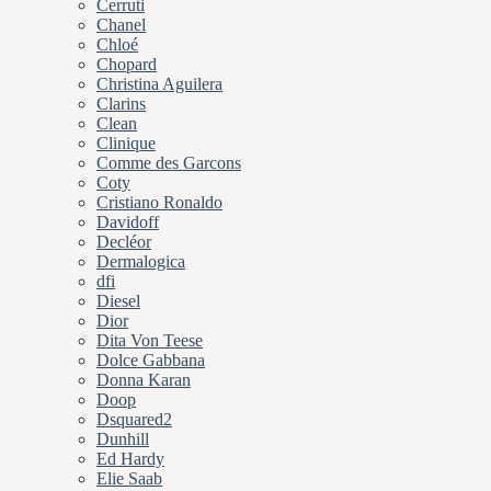
Cerruti
Chanel
Chloé
Chopard
Christina Aguilera
Clarins
Clean
Clinique
Comme des Garcons
Coty
Cristiano Ronaldo
Davidoff
Decléor
Dermalogica
dfi
Diesel
Dior
Dita Von Teese
Dolce Gabbana
Donna Karan
Doop
Dsquared2
Dunhill
Ed Hardy
Elie Saab