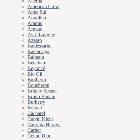
Alterna
American Crew
Anna Sui
Aquolina
Aramis
Armani
Avril Lavigne
Azzaro
Baldessarini
Balenciaga
Balmain
Beckham
Beyoncé
Bio Oil
Biotherm
Boucheron
Britney Spears
Bruno Banani
Burberry
Bvlgari
Cacharel
Calvin Klein
Carolina Herrera
Cartier
Celine Dion