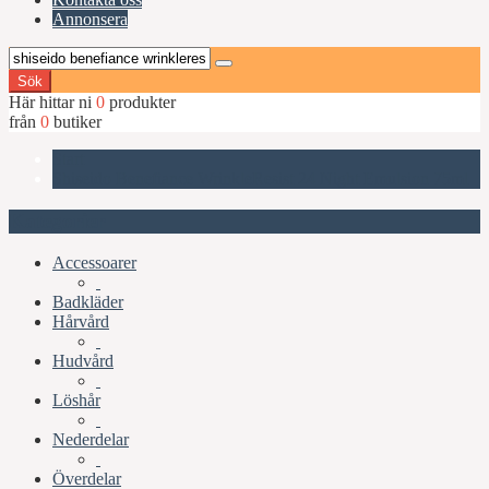
Annonsera
Sök
Här hittar ni
0
produkter
från
0
butiker
Start
Shiseido Benefiance WrinkleResist 24 Night Emulsion 75ml
Kategorier
Accessoarer
Badkläder
Hårvård
Hudvård
Löshår
Nederdelar
Överdelar