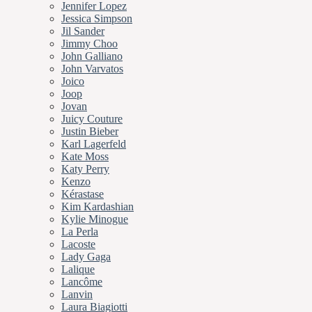
Jennifer Lopez
Jessica Simpson
Jil Sander
Jimmy Choo
John Galliano
John Varvatos
Joico
Joop
Jovan
Juicy Couture
Justin Bieber
Karl Lagerfeld
Kate Moss
Katy Perry
Kenzo
Kérastase
Kim Kardashian
Kylie Minogue
La Perla
Lacoste
Lady Gaga
Lalique
Lancôme
Lanvin
Laura Biagiotti