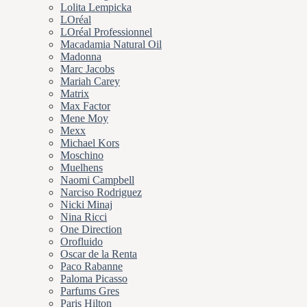
Lolita Lempicka
LOréal
LOréal Professionnel
Macadamia Natural Oil
Madonna
Marc Jacobs
Mariah Carey
Matrix
Max Factor
Mene Moy
Mexx
Michael Kors
Moschino
Muelhens
Naomi Campbell
Narciso Rodriguez
Nicki Minaj
Nina Ricci
One Direction
Orofluido
Oscar de la Renta
Paco Rabanne
Paloma Picasso
Parfums Gres
Paris Hilton