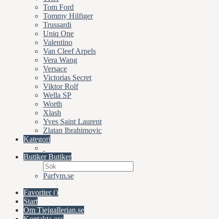
Tom Ford
Tommy Hilfiger
Trussardi
Uniq One
Valentino
Van Cleef Arpels
Vera Wang
Versace
Victorias Secret
Viktor Rolf
Wella SP
Worth
Xlash
Yves Saint Laurent
Zlatan Ibrahimovic
Kategori
Butiker
Butiker
Parfym.se
Favoriter (
)
Start
Om Tjejgallerian.se
Kontakta oss