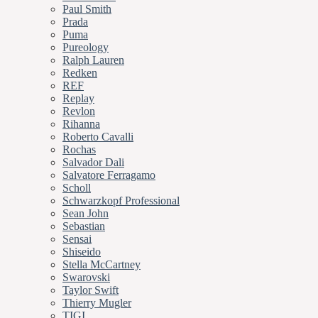
Paul Smith
Prada
Puma
Pureology
Ralph Lauren
Redken
REF
Replay
Revlon
Rihanna
Roberto Cavalli
Rochas
Salvador Dali
Salvatore Ferragamo
Scholl
Schwarzkopf Professional
Sean John
Sebastian
Sensai
Shiseido
Stella McCartney
Swarovski
Taylor Swift
Thierry Mugler
TIGI