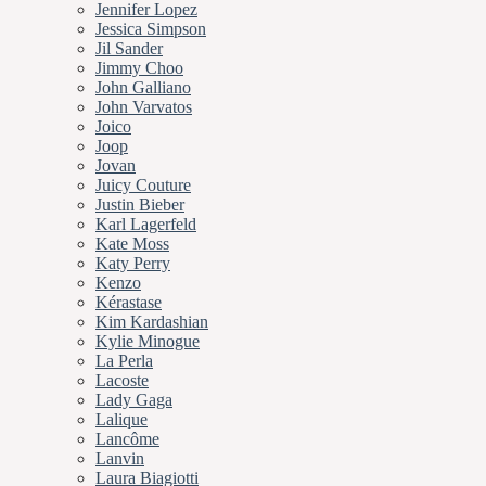
Jennifer Lopez
Jessica Simpson
Jil Sander
Jimmy Choo
John Galliano
John Varvatos
Joico
Joop
Jovan
Juicy Couture
Justin Bieber
Karl Lagerfeld
Kate Moss
Katy Perry
Kenzo
Kérastase
Kim Kardashian
Kylie Minogue
La Perla
Lacoste
Lady Gaga
Lalique
Lancôme
Lanvin
Laura Biagiotti