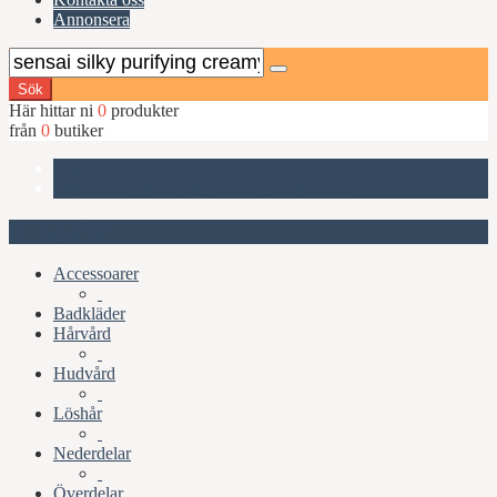
Annonsera
Sök
Här hittar ni
0
produkter
från
0
butiker
Start
Sensai Silky Purifying Creamy Soap 125ml
Kategorier
Accessoarer
Badkläder
Hårvård
Hudvård
Löshår
Nederdelar
Överdelar