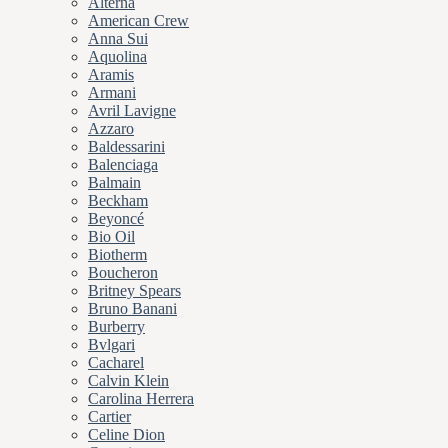
Alterna
American Crew
Anna Sui
Aquolina
Aramis
Armani
Avril Lavigne
Azzaro
Baldessarini
Balenciaga
Balmain
Beckham
Beyoncé
Bio Oil
Biotherm
Boucheron
Britney Spears
Bruno Banani
Burberry
Bvlgari
Cacharel
Calvin Klein
Carolina Herrera
Cartier
Celine Dion