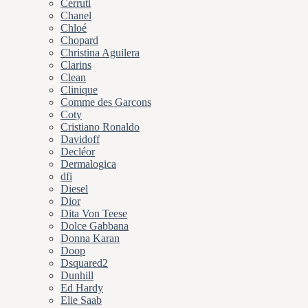
Cerruti
Chanel
Chloé
Chopard
Christina Aguilera
Clarins
Clean
Clinique
Comme des Garcons
Coty
Cristiano Ronaldo
Davidoff
Decléor
Dermalogica
dfi
Diesel
Dior
Dita Von Teese
Dolce Gabbana
Donna Karan
Doop
Dsquared2
Dunhill
Ed Hardy
Elie Saab