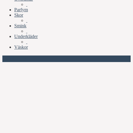
Parfym
Skor
Smink
Underkläder
Väskor
Missa inte