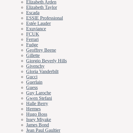
Elizabeth Arden
Elizabeth Taylor
Escada
ESSIE Professional
Estée Lauder
Exuviance
FCUK
Ferrari
Fudge
Geoffrey Beene
Gillette
Giorgio Beverly Hills
Givenchy
Gloria Vanderbilt
Gucci
Guerlain
Guess
Guy Laroche
Gwen Stefani
Halle Berry
Hermes
Hugo Boss
Issey Miyake
James Bond
Jean Paul Gaultier