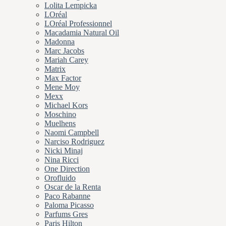
Lolita Lempicka
LOréal
LOréal Professionnel
Macadamia Natural Oil
Madonna
Marc Jacobs
Mariah Carey
Matrix
Max Factor
Mene Moy
Mexx
Michael Kors
Moschino
Muelhens
Naomi Campbell
Narciso Rodriguez
Nicki Minaj
Nina Ricci
One Direction
Orofluido
Oscar de la Renta
Paco Rabanne
Paloma Picasso
Parfums Gres
Paris Hilton