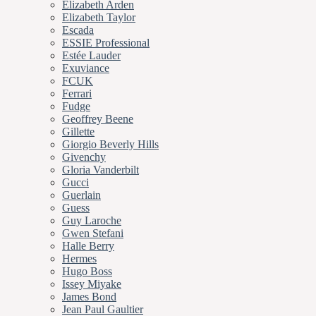
Elizabeth Arden
Elizabeth Taylor
Escada
ESSIE Professional
Estée Lauder
Exuviance
FCUK
Ferrari
Fudge
Geoffrey Beene
Gillette
Giorgio Beverly Hills
Givenchy
Gloria Vanderbilt
Gucci
Guerlain
Guess
Guy Laroche
Gwen Stefani
Halle Berry
Hermes
Hugo Boss
Issey Miyake
James Bond
Jean Paul Gaultier