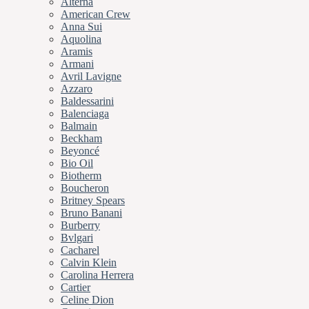
Alterna
American Crew
Anna Sui
Aquolina
Aramis
Armani
Avril Lavigne
Azzaro
Baldessarini
Balenciaga
Balmain
Beckham
Beyoncé
Bio Oil
Biotherm
Boucheron
Britney Spears
Bruno Banani
Burberry
Bvlgari
Cacharel
Calvin Klein
Carolina Herrera
Cartier
Celine Dion