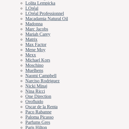
Lolita Lempicka
LOréal
LOréal Professionnel
Macadamia Natural Oil
Madonna
Marc Jacobs
Mariah Carey
Matrix
Max Factor
Mene Moy
Mexx
Michael Kors
Moschino
Muelhens
Naomi Campbell
Narciso Rodriguez
Nicki Minaj
Nina Ricci
One Direction
Orofluido
Oscar de la Renta
Paco Rabanne
Paloma Picasso
Parfums Gres
Paris Hilton