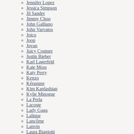
Jennifer Lopez
Jessica Simpson
Jil Sander
Jimmy Choo
John Galliano
John Varvatos
Joico
Joop
Jovan
Juicy Couture
Justin Bieber
Karl Lagerfeld
Kate Moss
Katy Perry
Kenzo
Kérastase
Kim Kardashian
Kylie Minogue
La Perla
Lacoste
Lady Gaga
Lalique
Lancôme
Lanvin
Laura Biagiotti