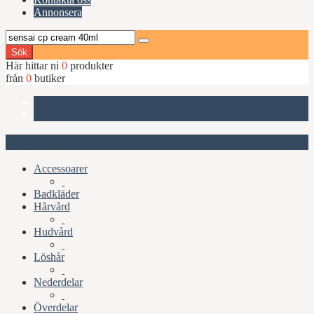
Annonsera
Sök
Här hittar ni
0
produkter
från
0
butiker
Start
Sensai CP Cream 40ml
Kategorier
Accessoarer
Badkläder
Hårvård
Hudvård
Löshår
Nederdelar
Överdelar