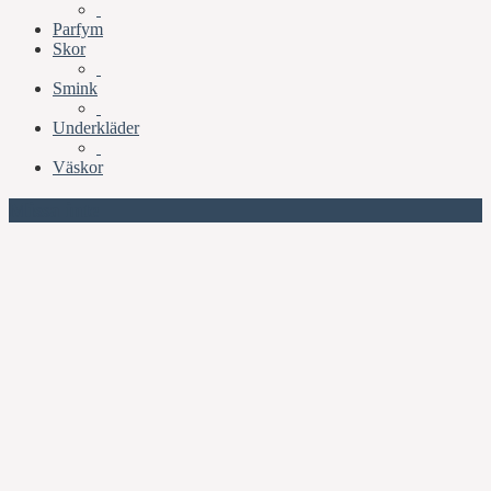
Parfym
Skor
Smink
Underkläder
Väskor
Missa inte