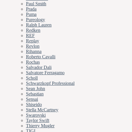
Paul Smith
Prada
Puma
Pureology
Ralph Lauren
Redken
REF
Replay
Revlon
Rihanna
Roberto Cavalli
Rochas
Salvador Dali
Salvatore Ferragamo
Scholl
Schwarzkopf Professional
Sean John
Sebastian
Sensai
Shiseido
Stella McCartney
Swarovski
Taylor Swift
Thierry Mugler
TIGI