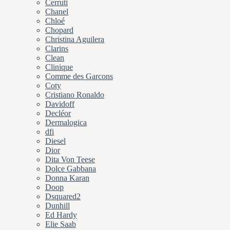
Cerruti
Chanel
Chloé
Chopard
Christina Aguilera
Clarins
Clean
Clinique
Comme des Garcons
Coty
Cristiano Ronaldo
Davidoff
Decléor
Dermalogica
dfi
Diesel
Dior
Dita Von Teese
Dolce Gabbana
Donna Karan
Doop
Dsquared2
Dunhill
Ed Hardy
Elie Saab