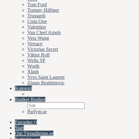
Tom Ford
Tommy Hilfiger
Trussardi
Uniq One
Valentino
Van Cleef Arpels
Vera Wang
Versace
Victorias Secret
Viktor Rolf
Wella SP
Worth
Xlash
Yves Saint Laurent
Zlatan Ibrahimovic
Kategori
Butiker
Butiker
Parfym.se
Favoriter (
)
Start
Om Tjejgallerian.se
Kontakta oss