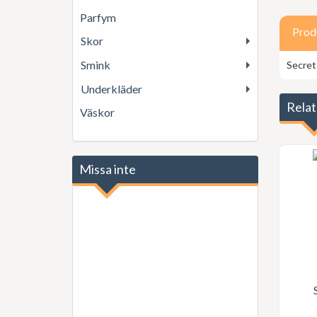
Parfym
Prod
Skor
Smink
Secret
Underkläder
Relat
Väskor
Missa inte