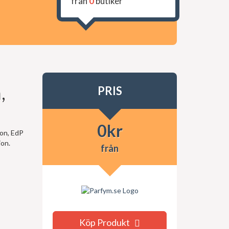
från
0
butiker
,
PRIS
0
kr
ion, EdP
ion.
från
Köp Produkt