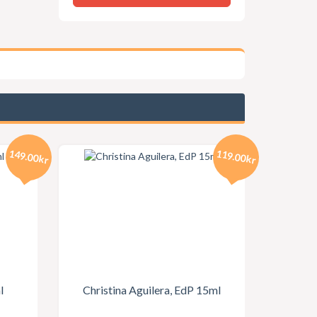
149.00kr
119.00kr
l
Christina Aguilera, EdP 15ml