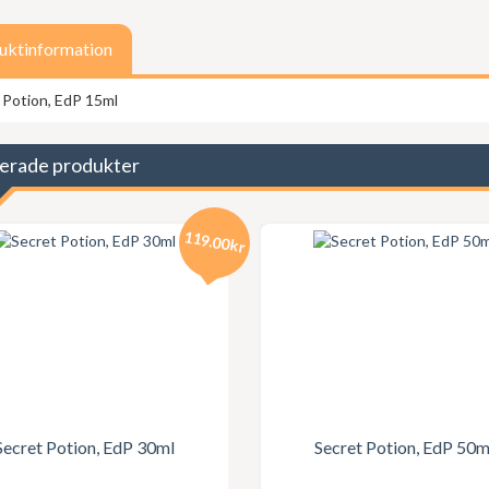
uktinformation
 Potion, EdP 15ml
erade produkter
119.00kr
Secret Potion, EdP 30ml
Secret Potion, EdP 50m