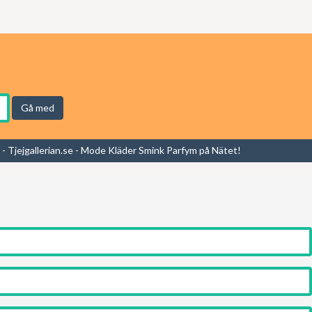
Gå med
- Tjejgallerian.se - Mode Kläder Smink Parfym på Nätet!