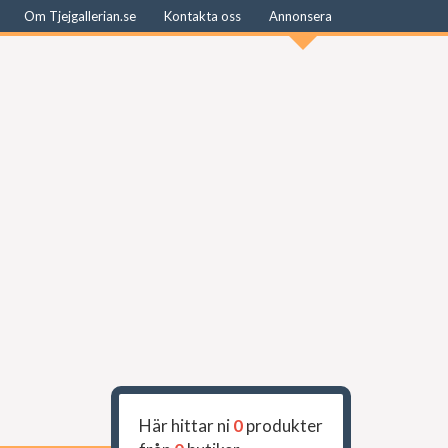
Om Tjejgallerian.se
Kontakta oss
Annonsera
Här hittar ni
0
produkter