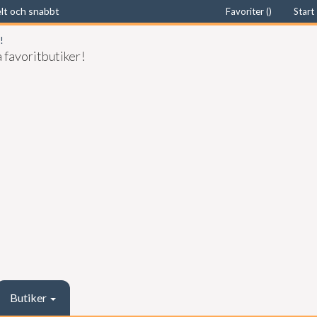
elt och snabbt
Favoriter (
)
Start
 favoritbutiker!
Butiker