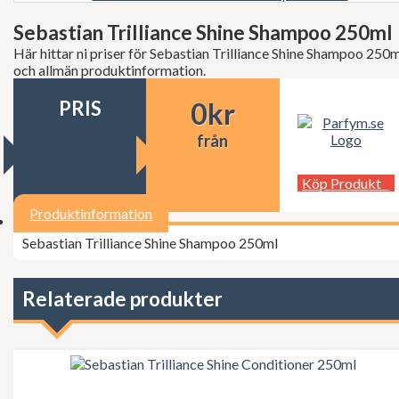
Decléor
Dermalogica
Sebastian Trilliance Shine Shampoo 250ml
dfi
Här hittar ni priser för Sebastian Trilliance Shine Shampoo 250m
Diesel
och allmän produktinformation.
Dior
Dita Von Teese
PRIS
0
kr
Dolce Gabbana
Donna Karan
från
Doop
Dsquared2
Dunhill
Köp Produkt
Ed Hardy
Elie Saab
Produktinformation
Elizabeth Arden
Sebastian Trilliance Shine Shampoo 250ml
Elizabeth Taylor
Escada
ESSIE Professional
Estée Lauder
Relaterade produkter
Exuviance
FCUK
Ferrari
Fudge
Geoffrey Beene
Gillette