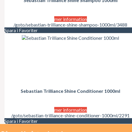
Sebastian Trilliance Shine Shampoo 1000ml
Juicy Couture
Justin Bieber
Karl Lagerfeld
Kate Moss
mer information
Katy Perry
/goto/sebastian-trilliance-shine-shampoo-1000ml/3488
Kenzo
Spara i Favoriter
Kérastase
Kim Kardashian
Kylie Minogue
La Perla
Lacoste
Lady Gaga
Lalique
Lancôme
Lanvin
Laura Biagiotti
Sebastian Trilliance Shine Conditioner 1000ml
Lolita Lempicka
LOréal
LOréal Professionnel
Macadamia Natural Oil
mer information
Madonna
/goto/sebastian-trilliance-shine-conditioner-1000ml/2291
Marc Jacobs
Spara i Favoriter
Mariah Carey
Matrix