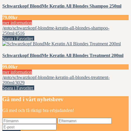
Schwarzkopf BlondMe Keratin All Blondes Shampoo 250ml
79.00kr
mer information
/goto/schwarzkopf-blondme-keratin-all-blondes-shampoo-
250ml/4516
Spara i Favoriter
Schwarzkopf BlondMe Keratin All Blondes Treatment 200ml
99.00kr
mer information
/goto/schwarzkopf-blondme-keratin-all-blondes-treatment-
200ml/3029
Spara i Favoriter
Gå med i vårt nyhetsbrev
Gå med och få riktigt bra erbjudanden!