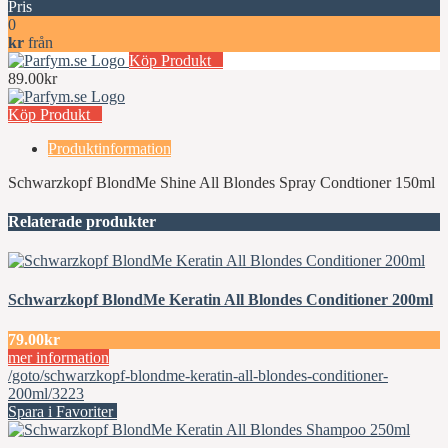
Pris
0
kr
från
Köp Produkt
89.00kr
Köp Produkt
Produktinformation
Schwarzkopf BlondMe Shine All Blondes Spray Condtioner 150ml
Relaterade produkter
Schwarzkopf BlondMe Keratin All Blondes Conditioner 200ml
79.00kr
mer information
/goto/schwarzkopf-blondme-keratin-all-blondes-conditioner-
200ml/3223
Spara i Favoriter