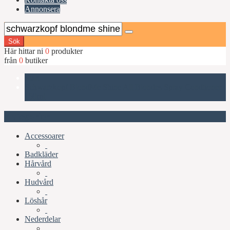
Annonsera
Sök
Här hittar ni
0
produkter
från
0
butiker
Start
Schwarzkopf BlondMe Shine All Blondes Spray Condtioner
150ml
Kategorier
Accessoarer
Badkläder
Hårvård
Hudvård
Löshår
Nederdelar