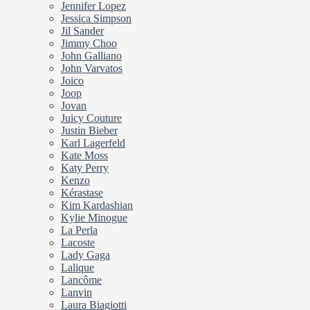
Jennifer Lopez
Jessica Simpson
Jil Sander
Jimmy Choo
John Galliano
John Varvatos
Joico
Joop
Jovan
Juicy Couture
Justin Bieber
Karl Lagerfeld
Kate Moss
Katy Perry
Kenzo
Kérastase
Kim Kardashian
Kylie Minogue
La Perla
Lacoste
Lady Gaga
Lalique
Lancôme
Lanvin
Laura Biagiotti