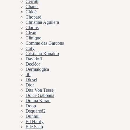
Cerruti
Chanel
Chloé
Chopard
Christina Aguilera
Clarins
Clean
Clinique
Comme des Garcons
Coty
Cristiano Ronaldo
Davidoff
Decléor
Dermalogica
dfi
Diesel
Dior
Dita Von Teese
Dolce Gabbana
Donna Karan
Doop
Dsquared2
Dunhill
Ed Hardy
Elie Saab