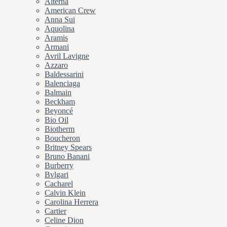
Alterna
American Crew
Anna Sui
Aquolina
Aramis
Armani
Avril Lavigne
Azzaro
Baldessarini
Balenciaga
Balmain
Beckham
Beyoncé
Bio Oil
Biotherm
Boucheron
Britney Spears
Bruno Banani
Burberry
Bvlgari
Cacharel
Calvin Klein
Carolina Herrera
Cartier
Celine Dion