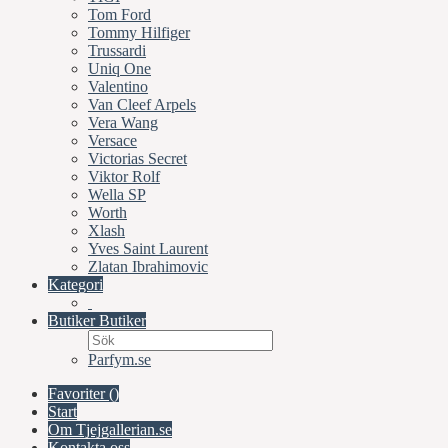
Tom Ford
Tommy Hilfiger
Trussardi
Uniq One
Valentino
Van Cleef Arpels
Vera Wang
Versace
Victorias Secret
Viktor Rolf
Wella SP
Worth
Xlash
Yves Saint Laurent
Zlatan Ibrahimovic
Kategori
Butiker
Butiker
Parfym.se
Favoriter (
)
Start
Om Tjejgallerian.se
Kontakta oss