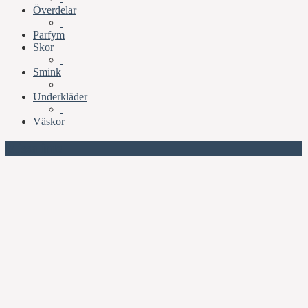
Överdelar
Parfym
Skor
Smink
Underkläder
Väskor
Missa inte