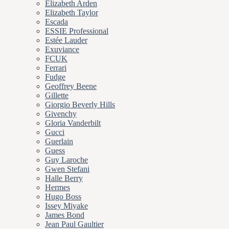
Elizabeth Arden
Elizabeth Taylor
Escada
ESSIE Professional
Estée Lauder
Exuviance
FCUK
Ferrari
Fudge
Geoffrey Beene
Gillette
Giorgio Beverly Hills
Givenchy
Gloria Vanderbilt
Gucci
Guerlain
Guess
Guy Laroche
Gwen Stefani
Halle Berry
Hermes
Hugo Boss
Issey Miyake
James Bond
Jean Paul Gaultier