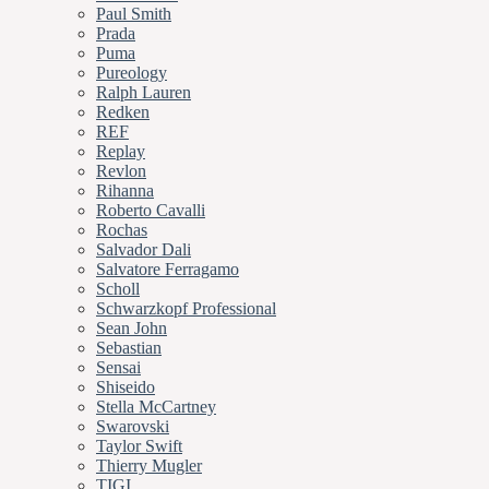
Paul Smith
Prada
Puma
Pureology
Ralph Lauren
Redken
REF
Replay
Revlon
Rihanna
Roberto Cavalli
Rochas
Salvador Dali
Salvatore Ferragamo
Scholl
Schwarzkopf Professional
Sean John
Sebastian
Sensai
Shiseido
Stella McCartney
Swarovski
Taylor Swift
Thierry Mugler
TIGI