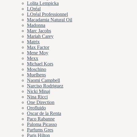
Lolita Lempicka
LOréal
LOréal Professionnel
Macadamia Natural Oil
Madonna
Marc Jacobs
Mariah Carey
Matrix
Max Factor
Mene Moy
Mexx
Michael Kors
Moschino
Muelhens
Naomi Campbell
Narciso Rodriguez
Nicki Minaj
Nina Ricci
One Direction
Orofluido
Oscar de la Renta
Paco Rabanne
Paloma Picasso
Parfums Gres
Paris Hilton