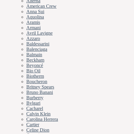
Alterna
American Crew
Anna Sui
Aquolina
Aramis
Armani
Avril Lavigne
Azzaro
Baldessarini
Balenciaga
Balmain
Beckham
Beyoncé
Bio Oil
Biotherm
Boucheron
Britney Spears
Bruno Banani
Burberry
Bvlgari
Cacharel
Calvin Klein
Carolina Herrera
Cartier
Celine Dion