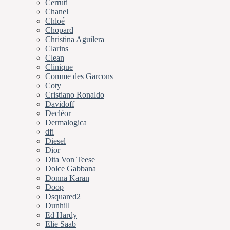
Cerruti
Chanel
Chloé
Chopard
Christina Aguilera
Clarins
Clean
Clinique
Comme des Garcons
Coty
Cristiano Ronaldo
Davidoff
Decléor
Dermalogica
dfi
Diesel
Dior
Dita Von Teese
Dolce Gabbana
Donna Karan
Doop
Dsquared2
Dunhill
Ed Hardy
Elie Saab