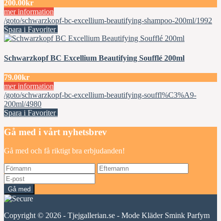
200.00kr
mer information
/goto/schwarzkopf-bc-excellium-beautifying-shampoo-200ml/1992
Spara i Favoriter
Schwarzkopf BC Excellium Beautifying Soufflé 200ml
79.00kr
mer information
/goto/schwarzkopf-bc-excellium-beautifying-souffl%C3%A9-
200ml/4980
Spara i Favoriter
Gå med i vårt nyhetsbrev
Gå med och få riktigt bra erbjudanden!
Gå med
Copyright © 2026 - Tjejgallerian.se - Mode Kläder Smink Parfym