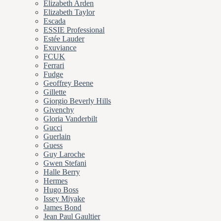
Elizabeth Arden
Elizabeth Taylor
Escada
ESSIE Professional
Estée Lauder
Exuviance
FCUK
Ferrari
Fudge
Geoffrey Beene
Gillette
Giorgio Beverly Hills
Givenchy
Gloria Vanderbilt
Gucci
Guerlain
Guess
Guy Laroche
Gwen Stefani
Halle Berry
Hermes
Hugo Boss
Issey Miyake
James Bond
Jean Paul Gaultier