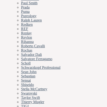
Paul Smith
Prada
Puma
Pureology
Ralph Lauren
Redken
REF
Replay
Revlon
Rihanna
Roberto Cavalli
Rochas
Salvador Dali
Salvatore Ferragamo
Scholl
Schwarzkopf Professional
Sean John
Sebastian
Sensai
Shiseido
Stella McCartney
Swarovski
Taylor Swift
Thierry Mugler
TIGI