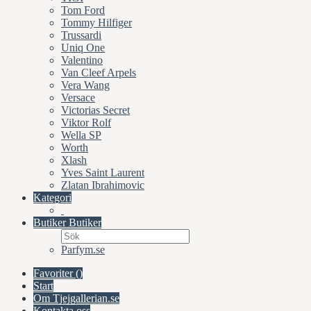
Tom Ford
Tommy Hilfiger
Trussardi
Uniq One
Valentino
Van Cleef Arpels
Vera Wang
Versace
Victorias Secret
Viktor Rolf
Wella SP
Worth
Xlash
Yves Saint Laurent
Zlatan Ibrahimovic
Kategori
Butiker
Butiker
Parfym.se
Favoriter (
)
Start
Om Tjejgallerian.se
Kontakta oss