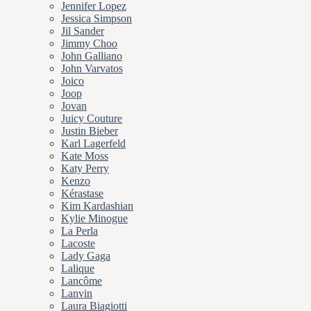
Jennifer Lopez
Jessica Simpson
Jil Sander
Jimmy Choo
John Galliano
John Varvatos
Joico
Joop
Jovan
Juicy Couture
Justin Bieber
Karl Lagerfeld
Kate Moss
Katy Perry
Kenzo
Kérastase
Kim Kardashian
Kylie Minogue
La Perla
Lacoste
Lady Gaga
Lalique
Lancôme
Lanvin
Laura Biagiotti