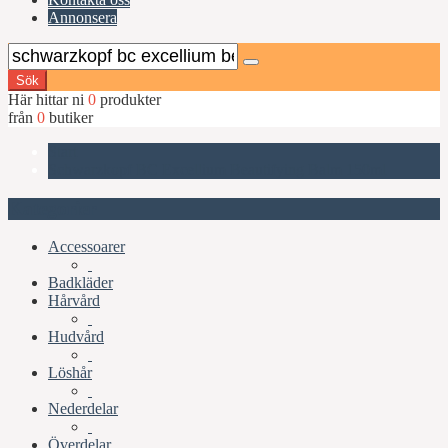
Annonsera
Sök
Här hittar ni
0
produkter
från
0
butiker
Start
Schwarzkopf BC Excellium Beautifying Balm 150ml
Kategorier
Accessoarer
Badkläder
Hårvård
Hudvård
Löshår
Nederdelar
Överdelar