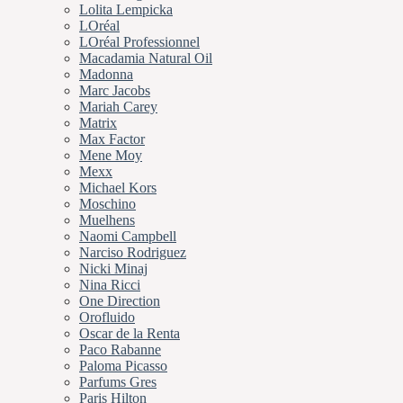
Lolita Lempicka
LOréal
LOréal Professionnel
Macadamia Natural Oil
Madonna
Marc Jacobs
Mariah Carey
Matrix
Max Factor
Mene Moy
Mexx
Michael Kors
Moschino
Muelhens
Naomi Campbell
Narciso Rodriguez
Nicki Minaj
Nina Ricci
One Direction
Orofluido
Oscar de la Renta
Paco Rabanne
Paloma Picasso
Parfums Gres
Paris Hilton