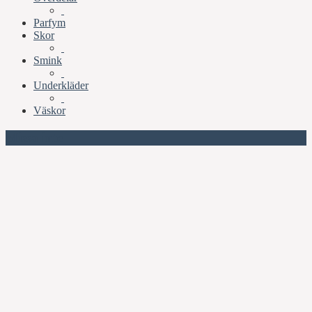
Parfym
Skor
Smink
Underkläder
Väskor
Missa inte