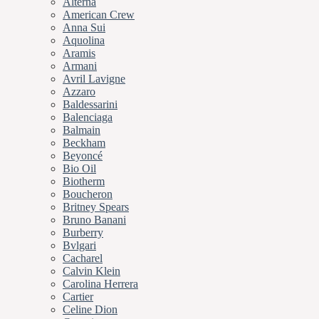
Alterna
American Crew
Anna Sui
Aquolina
Aramis
Armani
Avril Lavigne
Azzaro
Baldessarini
Balenciaga
Balmain
Beckham
Beyoncé
Bio Oil
Biotherm
Boucheron
Britney Spears
Bruno Banani
Burberry
Bvlgari
Cacharel
Calvin Klein
Carolina Herrera
Cartier
Celine Dion