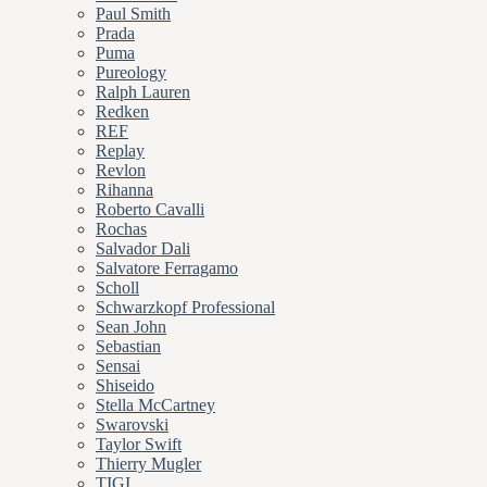
Paul Smith
Prada
Puma
Pureology
Ralph Lauren
Redken
REF
Replay
Revlon
Rihanna
Roberto Cavalli
Rochas
Salvador Dali
Salvatore Ferragamo
Scholl
Schwarzkopf Professional
Sean John
Sebastian
Sensai
Shiseido
Stella McCartney
Swarovski
Taylor Swift
Thierry Mugler
TIGI