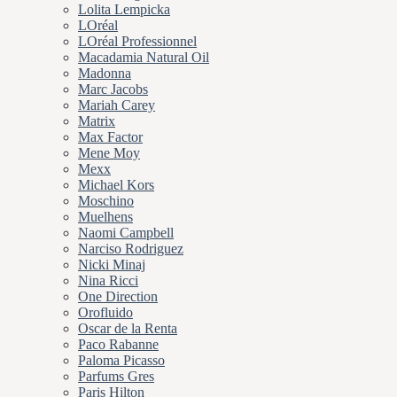
Lolita Lempicka
LOréal
LOréal Professionnel
Macadamia Natural Oil
Madonna
Marc Jacobs
Mariah Carey
Matrix
Max Factor
Mene Moy
Mexx
Michael Kors
Moschino
Muelhens
Naomi Campbell
Narciso Rodriguez
Nicki Minaj
Nina Ricci
One Direction
Orofluido
Oscar de la Renta
Paco Rabanne
Paloma Picasso
Parfums Gres
Paris Hilton