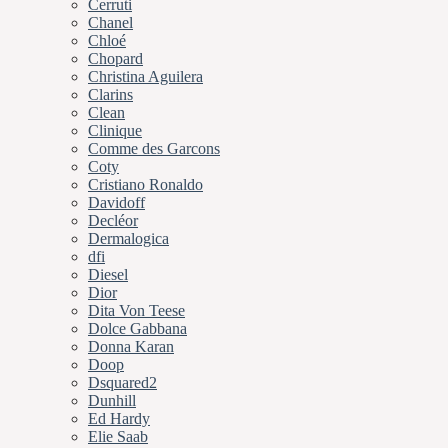
Cerruti
Chanel
Chloé
Chopard
Christina Aguilera
Clarins
Clean
Clinique
Comme des Garcons
Coty
Cristiano Ronaldo
Davidoff
Decléor
Dermalogica
dfi
Diesel
Dior
Dita Von Teese
Dolce Gabbana
Donna Karan
Doop
Dsquared2
Dunhill
Ed Hardy
Elie Saab