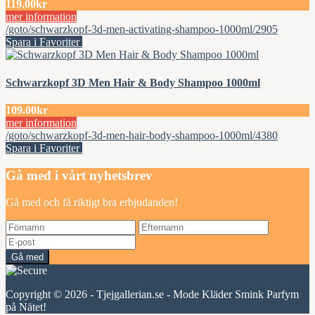
119.00kr
mer information
/goto/schwarzkopf-3d-men-activating-shampoo-1000ml/2905
Spara i Favoriter
Schwarzkopf 3D Men Hair & Body Shampoo 1000ml
109.00kr
mer information
/goto/schwarzkopf-3d-men-hair-body-shampoo-1000ml/4380
Spara i Favoriter
Gå med i vårt nyhetsbrev
Gå med och få riktigt bra erbjudanden!
Gå med
Copyright © 2026 - Tjejgallerian.se - Mode Kläder Smink Parfym
på Nätet!