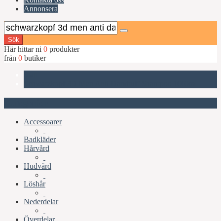
Annonsera
Sök
Här hittar ni
0
produkter
från
0
butiker
Start
Schwarzkopf 3D Men Anti-Dandruff Shampoo 1000ml
Kategorier
Accessoarer
Badkläder
Hårvård
Hudvård
Löshår
Nederdelar
Överdelar