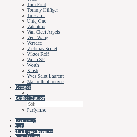
Tom Ford
Tommy Hilfiger
Trussardi
Uniq One
Valentino
Van Cleef Arpels
Vera Wang
Versace
Victorias Secret
Viktor Rolf
Wella SP
Worth
Xlash
Yves Saint Laurent
Zlatan Ibrahimovic
Kategori
Butiker
Butiker
Parfym.se
Favoriter (
)
Start
Om Tjejgallerian.se
Kontakta oss