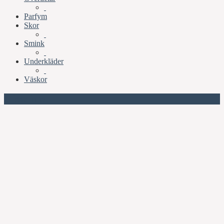
Parfym
Skor
Smink
Underkläder
Väskor
Missa inte