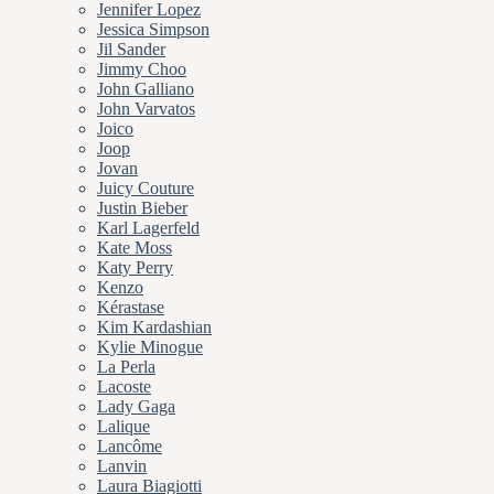
Jennifer Lopez
Jessica Simpson
Jil Sander
Jimmy Choo
John Galliano
John Varvatos
Joico
Joop
Jovan
Juicy Couture
Justin Bieber
Karl Lagerfeld
Kate Moss
Katy Perry
Kenzo
Kérastase
Kim Kardashian
Kylie Minogue
La Perla
Lacoste
Lady Gaga
Lalique
Lancôme
Lanvin
Laura Biagiotti