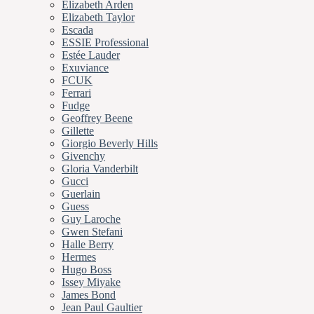
Elizabeth Arden
Elizabeth Taylor
Escada
ESSIE Professional
Estée Lauder
Exuviance
FCUK
Ferrari
Fudge
Geoffrey Beene
Gillette
Giorgio Beverly Hills
Givenchy
Gloria Vanderbilt
Gucci
Guerlain
Guess
Guy Laroche
Gwen Stefani
Halle Berry
Hermes
Hugo Boss
Issey Miyake
James Bond
Jean Paul Gaultier