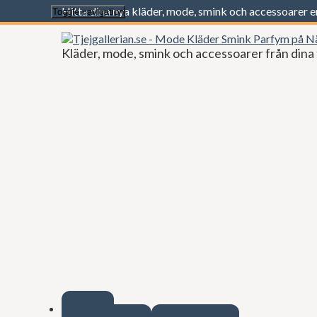
Hitta dina nya kläder, mode, smink och accessoarer 
Toggle navigation
Kläder, mode, smink och accessoarer från dina 
Start