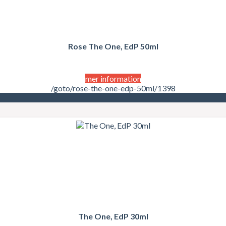
Rose The One, EdP 50ml
mer information
/goto/rose-the-one-edp-50ml/1398
The One, EdP 30ml