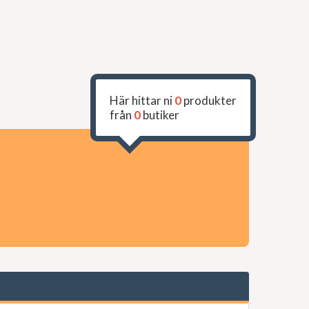
Här hittar ni
0
produkter
från
0
butiker