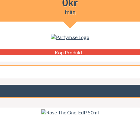
0
kr
från
Köp Produkt