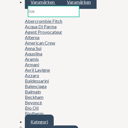
Varumärken
Varumärken
Abercrombie Fitch
Acqua Di Parma
Agent Provocateur
Alterna
American Crew
Anna Sui
Aquolina
Aramis
Armani
Avril Lavigne
Azzaro
Baldessarini
Balenciaga
Balmain
Beckham
Beyoncé
Bio Oil
Biotherm
Boucheron
Kategori
Britney Spears