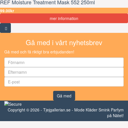
REF Moisture Treatment Mask 552 250ml
99.00kr
mer information
Gå med i vårt nyhetsbrev
Gå med och få riktigt bra erbjudanden!
Gå med
Copyright © 2026 - Tjejgallerian.se - Mode Kläder Smink Parfym
på Nätet!