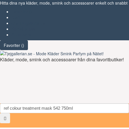
Hitta dina nya kläder, mode, smink och accessoarer enkelt och snabbt
Favoriter (
)
Start
Om Tjejgallerian.se
Kontakta oss
Annonsera
Favoriter (
)
Kläder, mode, smink och accessoarer från dina favoritbutiker!
Toggl
navig