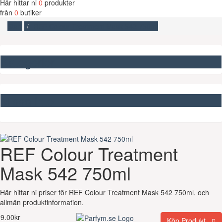
Här hittar ni
0
produkter
från
0
butiker
Start
REF Colour Treatment Mask 542 750ml
Kategorier
Missa inte
REF Colour Treatment
Mask 542 750ml
Här hittar ni priser för REF Colour Treatment Mask 542 750ml, och
allmän produktinformation.
9.00kr
Köp Produkt