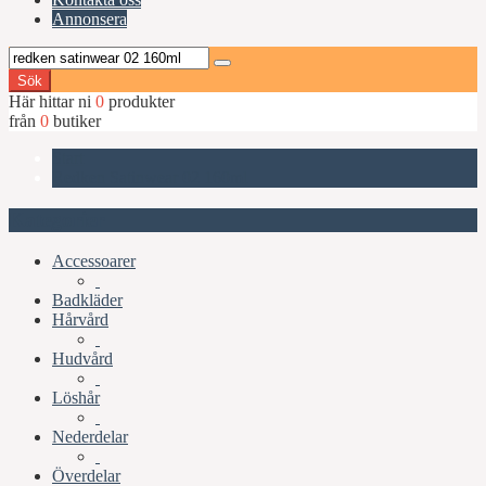
Annonsera
Sök
Här hittar ni
0
produkter
från
0
butiker
Start
Redken Satinwear 02 160ml
Kategorier
Accessoarer
Badkläder
Hårvård
Hudvård
Löshår
Nederdelar
Överdelar