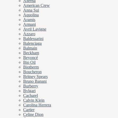
Alterna
American Crew
Anna Sui
Aquolina
Aramis
Armani
Avril Lavigne
Azzaro
Baldessarini
Balenciaga
Balmain
Beckham
Beyoncé
Bio Oil
Biotherm
Boucheron
Britney Spears
Bruno Banani
Burberry
Bvlgari
Cacharel
Calvin Klein
Carolina Herrera
Cartier
Celine Dion