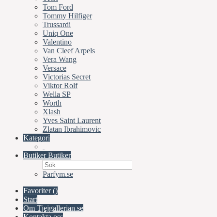
Tom Ford
Tommy Hilfiger
Trussardi
Uniq One
Valentino
Van Cleef Arpels
Vera Wang
Versace
Victorias Secret
Viktor Rolf
Wella SP
Worth
Xlash
Yves Saint Laurent
Zlatan Ibrahimovic
Kategori
Butiker
Butiker
Parfym.se
Favoriter (
)
Start
Om Tjejgallerian.se
Kontakta oss