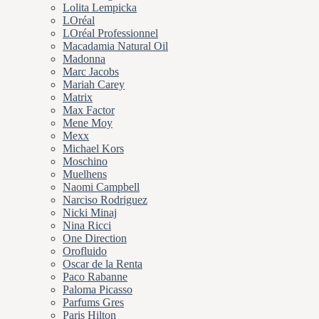
Lolita Lempicka
LOréal
LOréal Professionnel
Macadamia Natural Oil
Madonna
Marc Jacobs
Mariah Carey
Matrix
Max Factor
Mene Moy
Mexx
Michael Kors
Moschino
Muelhens
Naomi Campbell
Narciso Rodriguez
Nicki Minaj
Nina Ricci
One Direction
Orofluido
Oscar de la Renta
Paco Rabanne
Paloma Picasso
Parfums Gres
Paris Hilton