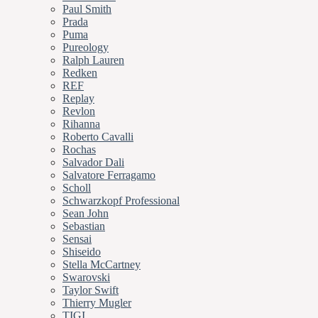
Paul Smith
Prada
Puma
Pureology
Ralph Lauren
Redken
REF
Replay
Revlon
Rihanna
Roberto Cavalli
Rochas
Salvador Dali
Salvatore Ferragamo
Scholl
Schwarzkopf Professional
Sean John
Sebastian
Sensai
Shiseido
Stella McCartney
Swarovski
Taylor Swift
Thierry Mugler
TIGI