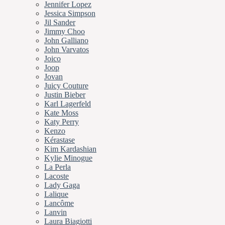
Jennifer Lopez
Jessica Simpson
Jil Sander
Jimmy Choo
John Galliano
John Varvatos
Joico
Joop
Jovan
Juicy Couture
Justin Bieber
Karl Lagerfeld
Kate Moss
Katy Perry
Kenzo
Kérastase
Kim Kardashian
Kylie Minogue
La Perla
Lacoste
Lady Gaga
Lalique
Lancôme
Lanvin
Laura Biagiotti