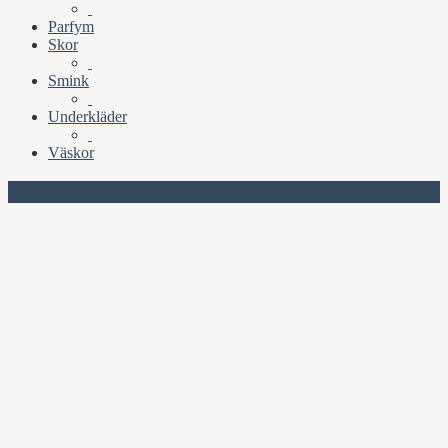
Parfym
Skor
Smink
Underkläder
Väskor
Missa inte