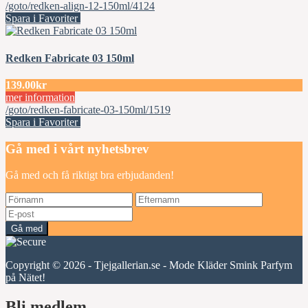
/goto/redken-align-12-150ml/4124
Spara i Favoriter
Redken Fabricate 03 150ml
139.00kr
mer information
/goto/redken-fabricate-03-150ml/1519
Spara i Favoriter
Gå med i vårt nyhetsbrev
Gå med och få riktigt bra erbjudanden!
Gå med
Copyright © 2026 - Tjejgallerian.se - Mode Kläder Smink Parfym
på Nätet!
Bli medlem