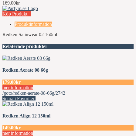
169.00kr
Köp Produkt
Produktinformation
Redken Satinwear 02 160ml
Relaterade produkter
Redken Aerate 08 66g
179.00kr
mer information
/goto/redken-aerate-08-66g/2742
Spara i Favoriter
Redken Align 12 150ml
149.00kr
mer information