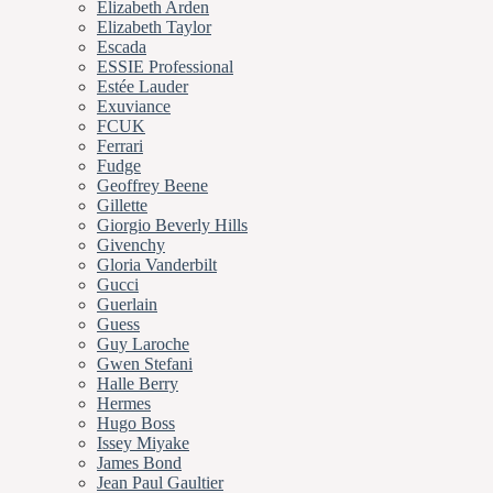
Elizabeth Arden
Elizabeth Taylor
Escada
ESSIE Professional
Estée Lauder
Exuviance
FCUK
Ferrari
Fudge
Geoffrey Beene
Gillette
Giorgio Beverly Hills
Givenchy
Gloria Vanderbilt
Gucci
Guerlain
Guess
Guy Laroche
Gwen Stefani
Halle Berry
Hermes
Hugo Boss
Issey Miyake
James Bond
Jean Paul Gaultier