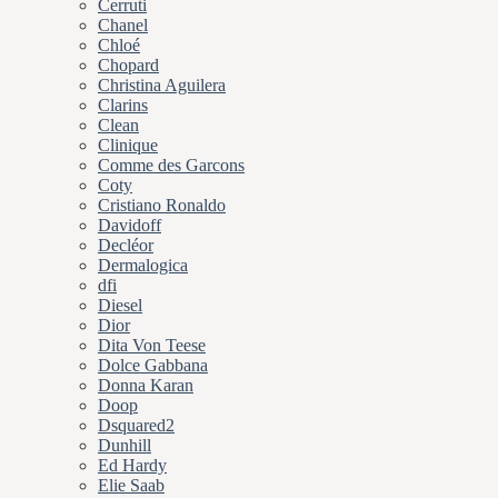
Cerruti
Chanel
Chloé
Chopard
Christina Aguilera
Clarins
Clean
Clinique
Comme des Garcons
Coty
Cristiano Ronaldo
Davidoff
Decléor
Dermalogica
dfi
Diesel
Dior
Dita Von Teese
Dolce Gabbana
Donna Karan
Doop
Dsquared2
Dunhill
Ed Hardy
Elie Saab