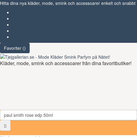
Hitta dina nya kläder, mode, smink och accessoarer enkelt och snabbt
Favoriter (
)
Start
Om Tjejgallerian.se
Kontakta oss
Annonsera
Favoriter (
)
Kläder, mode, smink och accessoarer från dina favoritbutiker!
Toggl
navig