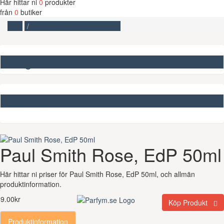
Här hittar ni
0
produkter
från
0
butiker
Start
Paul Smith Rose, EdP 50ml
Kategorier
Missa inte
Paul Smith Rose, EdP 50ml
Här hittar ni priser för Paul Smith Rose, EdP 50ml, och allmän
produktinformation.
9.00kr
Köp Produkt
Produktinformation