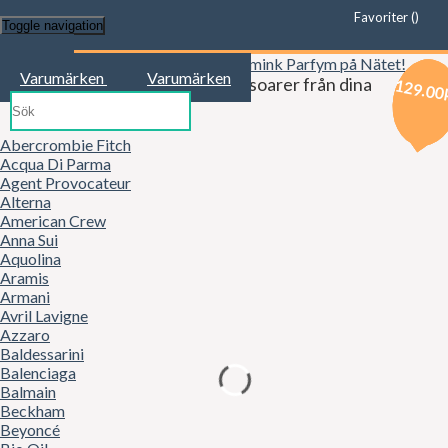
Favoriter (
)
Toggle navigation
Start
Varumärken
Varumärken
Kläder, mode, smink och accessoarer från dina
119.00
109.00
129.00
favoritbutiker!
Abercrombie Fitch
Acqua Di Parma
Agent Provocateur
Alterna
American Crew
Anna Sui
Aquolina
Aramis
Armani
Avril Lavigne
Azzaro
Baldessarini
Balenciaga
Balmain
Beckham
Beyoncé