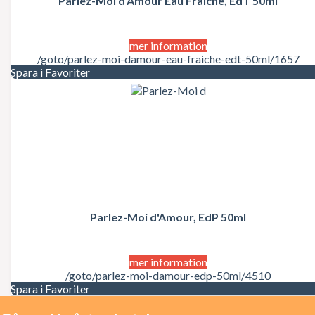
Parlez-Moi d'Amour Eau Fraiche, EdT 50ml
Juicy Couture
Justin Bieber
Karl Lagerfeld
Kate Moss
mer information
Katy Perry
/goto/parlez-moi-damour-eau-fraiche-edt-50ml/1657
Kenzo
Spara i Favoriter
Kérastase
Kim Kardashian
Kylie Minogue
La Perla
Lacoste
Lady Gaga
Lalique
Lancôme
Lanvin
Laura Biagiotti
Parlez-Moi d'Amour, EdP 50ml
Lolita Lempicka
LOréal
LOréal Professionnel
Macadamia Natural Oil
mer information
Madonna
/goto/parlez-moi-damour-edp-50ml/4510
Marc Jacobs
Spara i Favoriter
Mariah Carey
Matrix