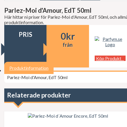
Decléor
Dermalogica
Parlez-Moi d'Amour, EdT 50ml
dfi
Här hittar ni priser för Parlez-Moi d'Amour, EdT 50ml, och allm
Diesel
produktinformation.
Dior
Dita Von Teese
PRIS
0
kr
Dolce Gabbana
Donna Karan
från
Doop
Dsquared2
Dunhill
Köp Produkt
Ed Hardy
Elie Saab
Produktinformation
Elizabeth Arden
Parlez-Moi d'Amour, EdT 50ml
Elizabeth Taylor
Escada
ESSIE Professional
Estée Lauder
Relaterade produkter
Exuviance
FCUK
Ferrari
Fudge
Geoffrey Beene
Gillette