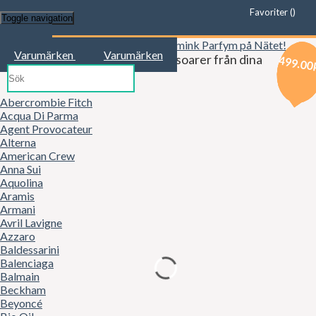
Favoriter (
)
Toggle navigation
Start
Varumärken
Varumärken
Kläder, mode, smink och accessoarer från dina
239.00
399.00
499.00
favoritbutiker!
Abercrombie Fitch
Acqua Di Parma
Agent Provocateur
Alterna
American Crew
Anna Sui
Aquolina
Aramis
Armani
Avril Lavigne
Azzaro
Baldessarini
Balenciaga
Balmain
Beckham
Beyoncé