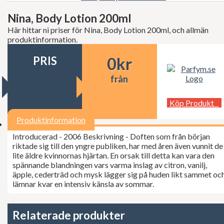
Decléor
Dermalogica
Nina, Body Lotion 200ml
dfi
Här hittar ni priser för Nina, Body Lotion 200ml, och allmän
Diesel
produktinformation.
Dior
Dita Von Teese
PRIS
0
kr
Dolce Gabbana
Donna Karan
från
Doop
Dsquared2
Dunhill
Köp Produkt
Ed Hardy
Elie Saab
Produktinformation
Elizabeth Arden
Introducerad - 2006 Beskrivning - Doften som från början
Elizabeth Taylor
riktade sig till den yngre publiken, har med åren även vunnit de
Escada
lite äldre kvinnornas hjärtan. En orsak till detta kan vara den
ESSIE Professional
spännande blandningen vars varma inslag av citron, vanilj,
Estée Lauder
äpple, cederträd och mysk lägger sig på huden likt sammet oc
Exuviance
lämnar kvar en intensiv känsla av sommar.
FCUK
Ferrari
Fudge
Geoffrey Beene
Relaterade produkter
Gillette