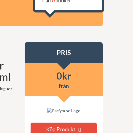
från
0
butiker
PRIS
r
0
kr
0ml
från
driguez
Köp Produkt