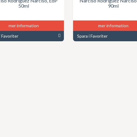
iso Rodriguez Narciso, EdP
Narciso Rodriguez Narciso
50ml
90ml
mer information
mer information
i Favoriter
Spara i Favoriter