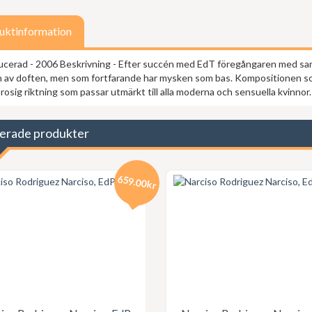
uktinformation
ucerad - 2006 Beskrivning - Efter succén med EdT föregångaren med sam
n av doften, men som fortfarande har mysken som bas. Kompositionen som
 rosig riktning som passar utmärkt till alla moderna och sensuella kvinnor.
erade produkter
659.00kr