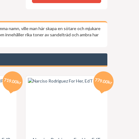
ma namn, ville man här skapa en sötare och mjukare
 innehåller rika toner av sandelträd och ambra har
719.00kr
779.00kr