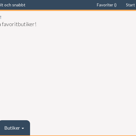
elt och snabbt
Favoriter (
)
Start
 favoritbutiker!
Butiker