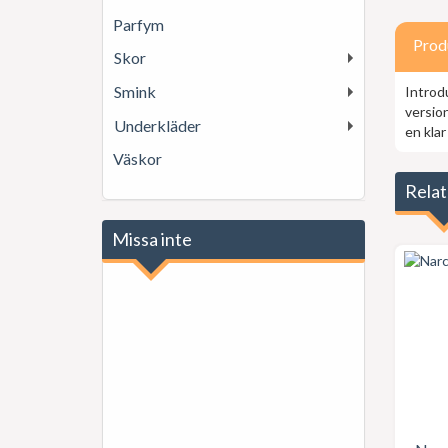
Parfym
Prod
Skor
Smink
Introd
versio
Underkläder
en klar
Väskor
Relat
Missa inte