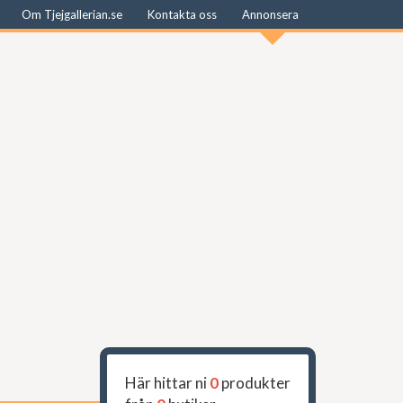
Om Tjejgallerian.se
Kontakta oss
Annonsera
Här hittar ni
0
produkter