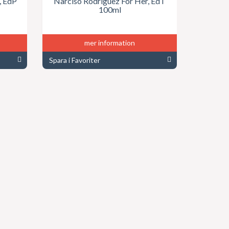
, EdP
Narciso Rodriguez For Her, EdT
100ml
mer information
Spara i Favoriter