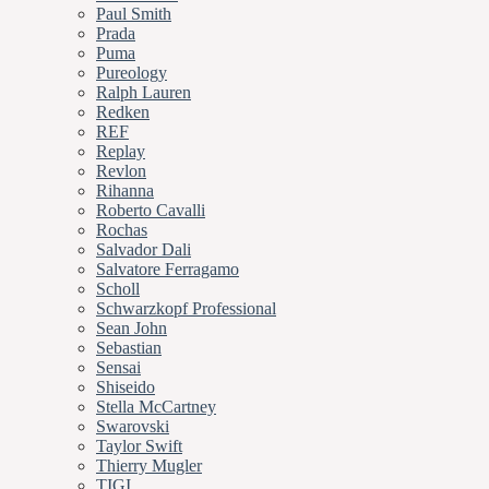
Paul Smith
Prada
Puma
Pureology
Ralph Lauren
Redken
REF
Replay
Revlon
Rihanna
Roberto Cavalli
Rochas
Salvador Dali
Salvatore Ferragamo
Scholl
Schwarzkopf Professional
Sean John
Sebastian
Sensai
Shiseido
Stella McCartney
Swarovski
Taylor Swift
Thierry Mugler
TIGI