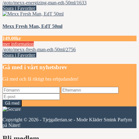
/goto/mexx-energizing-man-edt-50ml/1633
Spara i Favoriter
Mexx Fresh Man, EdT 50ml
149.00kr
mer information
/goto/mexx-fresh-man-edt-50ml/2756
Spara i Favoriter
Gå med i vårt nyhetsbrev
Gå med och få riktigt bra erbjudanden!
Gå med
Copyright © 2026 - Tjejgallerian.se - Mode Kläder Smink Parfym
på Nätet!
Bli medlem