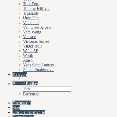
Tom Ford
Tommy Hilfiger
Trussardi
Uniq One
Valentino
Van Cleef Arpels
Vera Wang
Versace
Victorias Secret
Viktor Rolf
Wella SP
Worth
Xlash
Yves Saint Laurent
Zlatan Ibrahimovic
Kategori
Butiker
Butiker
Parfym.se
Favoriter (
)
Start
Om Tjejgallerian.se
Kontakta oss