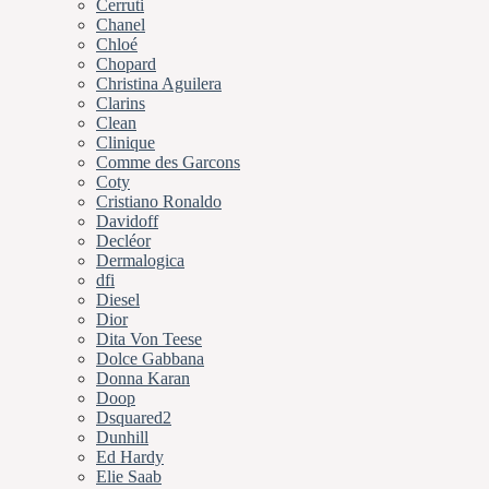
Cerruti
Chanel
Chloé
Chopard
Christina Aguilera
Clarins
Clean
Clinique
Comme des Garcons
Coty
Cristiano Ronaldo
Davidoff
Decléor
Dermalogica
dfi
Diesel
Dior
Dita Von Teese
Dolce Gabbana
Donna Karan
Doop
Dsquared2
Dunhill
Ed Hardy
Elie Saab