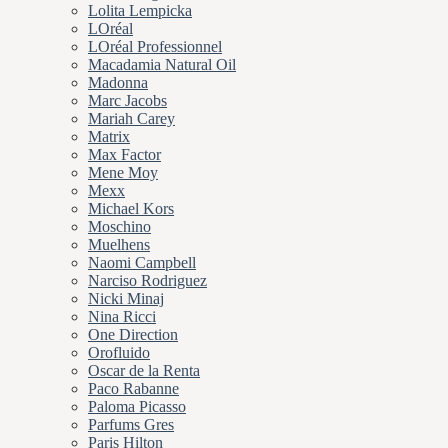
Lolita Lempicka
LOréal
LOréal Professionnel
Macadamia Natural Oil
Madonna
Marc Jacobs
Mariah Carey
Matrix
Max Factor
Mene Moy
Mexx
Michael Kors
Moschino
Muelhens
Naomi Campbell
Narciso Rodriguez
Nicki Minaj
Nina Ricci
One Direction
Orofluido
Oscar de la Renta
Paco Rabanne
Paloma Picasso
Parfums Gres
Paris Hilton