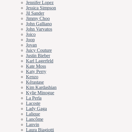
Jennifer Lopez
Jessica Simpson
Jil Sander
Jimmy Choo
John Galliano
John Varvatos
Joico
Joop
Jovan
Juicy Couture
Justin Bieber
Karl Lagerfeld
Kate Moss
Katy Perry
Kenzo
Kérastase
Kim Kardashian
Kylie Minogue
La Perla
Lacoste
Lady Gaga
Lalique
Lancôme
Lanvin
Laura Biagiotti