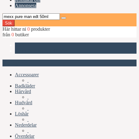
Annonsera
Sök
Här hittar ni
0
produkter
från
0
butiker
Start
Mexx Pure Man, EdT 50ml
Kategorier
Accessoarer
Badkläder
Hårvård
Hudvård
Löshår
Nederdelar
Överdelar