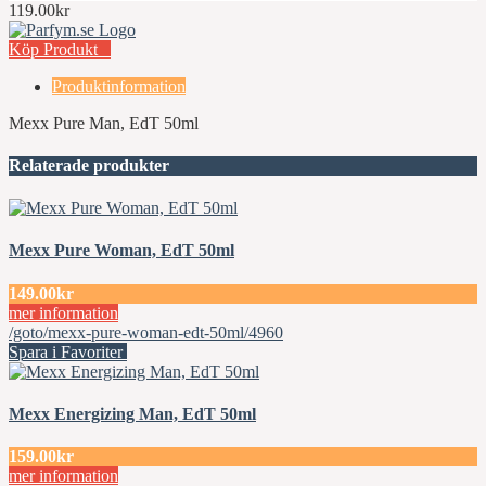
119.00kr
Köp Produkt
Produktinformation
Mexx Pure Man, EdT 50ml
Relaterade produkter
Mexx Pure Woman, EdT 50ml
149.00kr
mer information
/goto/mexx-pure-woman-edt-50ml/4960
Spara i Favoriter
Mexx Energizing Man, EdT 50ml
159.00kr
mer information