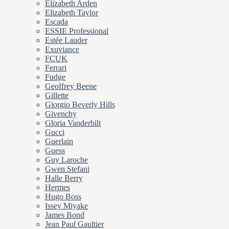
Elizabeth Arden
Elizabeth Taylor
Escada
ESSIE Professional
Estée Lauder
Exuviance
FCUK
Ferrari
Fudge
Geoffrey Beene
Gillette
Giorgio Beverly Hills
Givenchy
Gloria Vanderbilt
Gucci
Guerlain
Guess
Guy Laroche
Gwen Stefani
Halle Berry
Hermes
Hugo Boss
Issey Miyake
James Bond
Jean Paul Gaultier