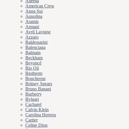
Alterna
American Crew
Anna Sui
Aquolina
Aramis
Armani
Avril Lavigne
Azzaro
Baldessarini
Balenciaga
Balmain
Beckham
Beyoncé
Bio Oil
Biotherm
Boucheron
Britney Spears
Bruno Banani
Burberry
Bvlgari
Cacharel
Calvin Klein
Carolina Herrera
Cartier
Celine Dion