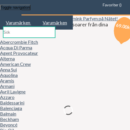
Favoriter (
)
Toggle navigation
Start
Varumärken
Varumärken
Kläder, mode, smink och accessoarer från dina
69.00
59.00
69.00
favoritbutiker!
Abercrombie Fitch
Acqua Di Parma
Agent Provocateur
Alterna
American Crew
Anna Sui
Aquolina
Aramis
Armani
Avril Lavigne
Azzaro
Baldessarini
Balenciaga
Balmain
Beckham
Beyoncé