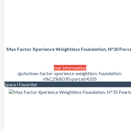
Giorgio Beverly Hills
Givenchy
Gloria Vanderbilt
Gucci
Guerlain
Guess
Guy Laroche
Gwen Stefani
Max Factor Xperience Weightless Foundation, N°30 Porc
Halle Berry
Hermes
Hugo Boss
Issey Miyake
mer information
James Bond
/goto/max-factor-xperience-weightless-foundation-
Jean Paul Gaultier
n%C2%B030-porcel/4335
Jennifer Lopez
Spara i Favoriter
Jessica Simpson
Jil Sander
Jimmy Choo
John Galliano
John Varvatos
Joico
Joop
Jovan