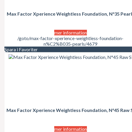
Juicy Couture
Justin Bieber
Karl Lagerfeld
Max Factor Xperience Weightless Foundation, N°35 Pearl
Kate Moss
Katy Perry
Kenzo
mer information
Kérastase
/goto/max-factor-xperience-weightless-foundation-
Kim Kardashian
n%C2%B035-pearls/4679
Kylie Minogue
Spara i Favoriter
La Perla
Lacoste
Lady Gaga
Lalique
Lancôme
Lanvin
Laura Biagiotti
Lolita Lempicka
LOréal
LOréal Professionnel
Macadamia Natural Oil
Max Factor Xperience Weightless Foundation, N°45 Raw 
Madonna
Marc Jacobs
Mariah Carey
mer information
Matrix