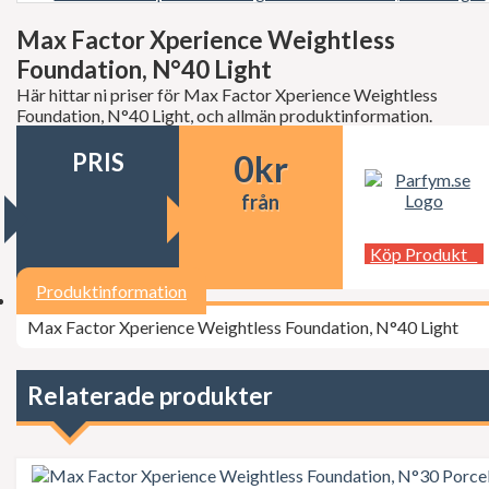
Decléor
Dermalogica
Max Factor Xperience Weightless
dfi
Foundation, N°40 Light
Diesel
Dior
Här hittar ni priser för Max Factor Xperience Weightless
Dita Von Teese
Foundation, N°40 Light, och allmän produktinformation.
Dolce Gabbana
Donna Karan
PRIS
0
kr
Doop
Dsquared2
från
Dunhill
Ed Hardy
Köp Produkt
Elie Saab
Elizabeth Arden
Produktinformation
Elizabeth Taylor
Escada
Max Factor Xperience Weightless Foundation, N°40 Light
ESSIE Professional
Estée Lauder
Exuviance
Relaterade produkter
FCUK
Ferrari
Fudge
Geoffrey Beene
Gillette