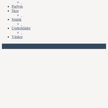
Parfym
Skor
Smink
Underkläder
Väskor
Missa inte