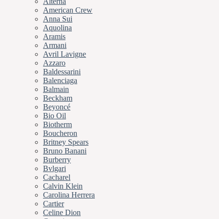
Alterna
American Crew
Anna Sui
Aquolina
Aramis
Armani
Avril Lavigne
Azzaro
Baldessarini
Balenciaga
Balmain
Beckham
Beyoncé
Bio Oil
Biotherm
Boucheron
Britney Spears
Bruno Banani
Burberry
Bvlgari
Cacharel
Calvin Klein
Carolina Herrera
Cartier
Celine Dion