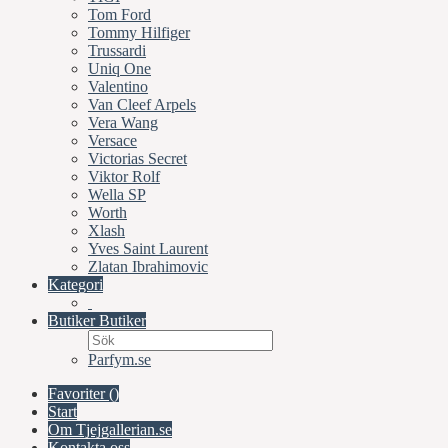
Tom Ford
Tommy Hilfiger
Trussardi
Uniq One
Valentino
Van Cleef Arpels
Vera Wang
Versace
Victorias Secret
Viktor Rolf
Wella SP
Worth
Xlash
Yves Saint Laurent
Zlatan Ibrahimovic
Kategori
Butiker
Butiker
Parfym.se
Favoriter (
)
Start
Om Tjejgallerian.se
Kontakta oss