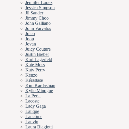
Jennifer Lopez
Jessica Simpson
Jil Sander
Jimmy Choo
John Galliano
John Varvatos
Joico
Joop
Jovan
Juicy Couture
Justin Bieber
Karl Lagerfeld
Kate Moss
Katy Perry
Kenzo
Kérastase
Kim Kardashian
Kylie Minogue
La Perla
Lacoste
Lady Gaga
Lalique
Lancôme
Lanvin
Laura Biagiotti