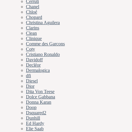
Cerruti
Chanel
Chloé
Chopard
Christina Aguilera
Clarins
Clean
Clinique
Comme des Garcons
Coty
Cristiano Ronaldo
Davidoff
Decléor
Dermalogica
dfi
Diesel
Dior
Dita Von Teese
Dolce Gabbana
Donna Karan
Doop
Dsquared2
Dunhill
Ed Hardy
Elie Saab