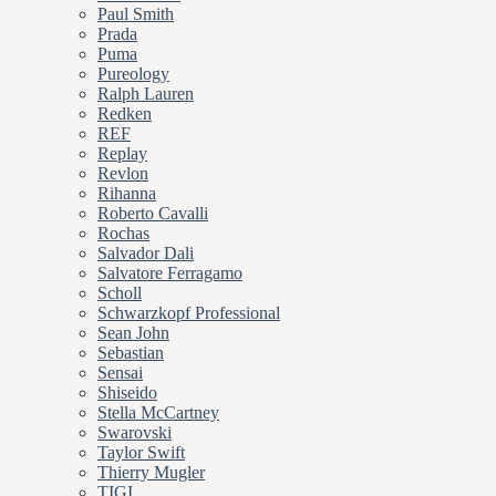
Paul Smith
Prada
Puma
Pureology
Ralph Lauren
Redken
REF
Replay
Revlon
Rihanna
Roberto Cavalli
Rochas
Salvador Dali
Salvatore Ferragamo
Scholl
Schwarzkopf Professional
Sean John
Sebastian
Sensai
Shiseido
Stella McCartney
Swarovski
Taylor Swift
Thierry Mugler
TIGI