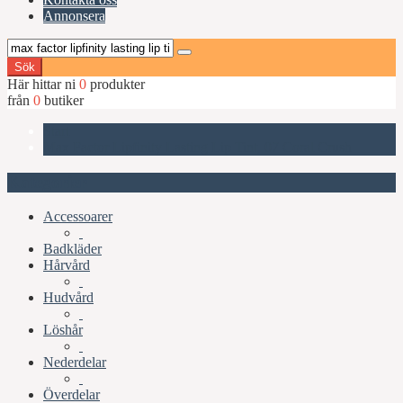
Annonsera
Sök
Här hittar ni
0
produkter
från
0
butiker
Start
Max Factor Lipfinity Lasting Lip Tint, 07 Coral Crush
Kategorier
Accessoarer
Badkläder
Hårvård
Hudvård
Löshår
Nederdelar
Överdelar