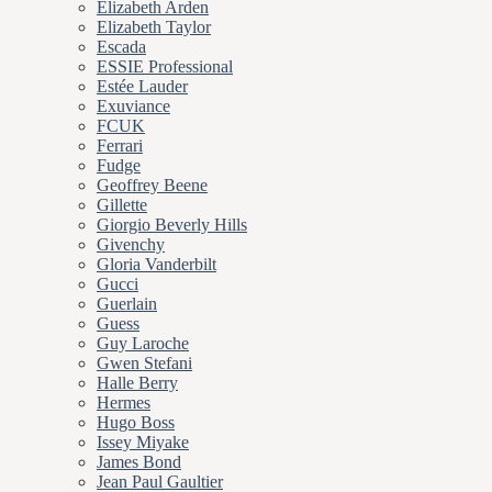
Elizabeth Arden
Elizabeth Taylor
Escada
ESSIE Professional
Estée Lauder
Exuviance
FCUK
Ferrari
Fudge
Geoffrey Beene
Gillette
Giorgio Beverly Hills
Givenchy
Gloria Vanderbilt
Gucci
Guerlain
Guess
Guy Laroche
Gwen Stefani
Halle Berry
Hermes
Hugo Boss
Issey Miyake
James Bond
Jean Paul Gaultier