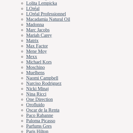
Lolita Lempicka
LOréal
LOréal Professionnel
Macadamia Natural Oil
Madonna
Marc Jacobs
Mariah Carey
Matrix
Max Factor
Mene Moy
Mexx
Michael Kors
Moschino
Muelhens
Naomi Campbell
Narciso Rodriguez
Nicki Minaj
Nina Ricci
One Direction
Orofluido
Oscar de la Renta
Paco Rabanne
Paloma Picasso
Parfums Gres
Paris Hilton