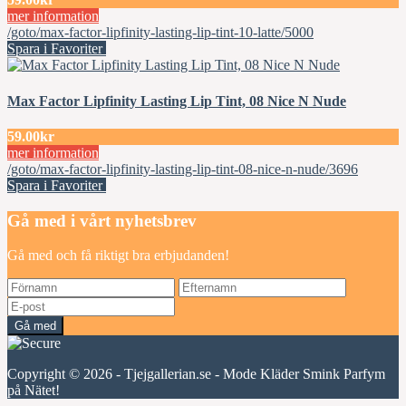
mer information
/goto/max-factor-lipfinity-lasting-lip-tint-10-latte/5000
Spara i Favoriter
Max Factor Lipfinity Lasting Lip Tint, 08 Nice N Nude
59.00kr
mer information
/goto/max-factor-lipfinity-lasting-lip-tint-08-nice-n-nude/3696
Spara i Favoriter
Gå med i vårt nyhetsbrev
Gå med och få riktigt bra erbjudanden!
Gå med
Copyright © 2026 - Tjejgallerian.se - Mode Kläder Smink Parfym
på Nätet!