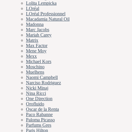
Lolita Lempicka
LOréal
LOréal Professionnel
Macadamia Natural Oil
Madonna
Marc Jacobs
Mariah Carey
Matrix
Max Factor
Mene Moy
Mexx
Michael Kors
Moschino
Muelhens
Naomi Campbell
Narciso Rodriguez
Nicki Minaj
Nina Ricci
One Direction
Orofluido
Oscar de la Renta
Paco Rabanne
Paloma Picasso
Parfums Gres
Paris Hilton