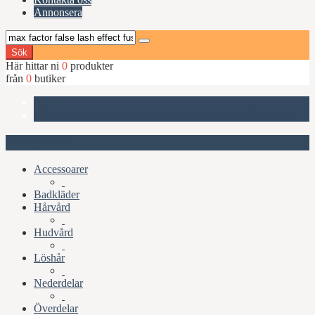
Annonsera
Sök
Här hittar ni
0
produkter
från
0
butiker
Start
Max Factor False Lash Effect Fusion Mascara, N°01 Black
Kategorier
Accessoarer
Badkläder
Hårvård
Hudvård
Löshår
Nederdelar
Överdelar