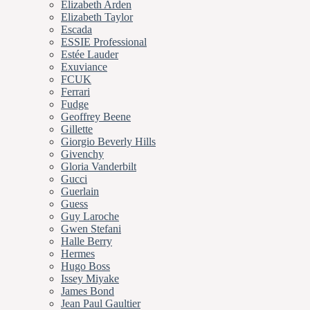
Elizabeth Arden
Elizabeth Taylor
Escada
ESSIE Professional
Estée Lauder
Exuviance
FCUK
Ferrari
Fudge
Geoffrey Beene
Gillette
Giorgio Beverly Hills
Givenchy
Gloria Vanderbilt
Gucci
Guerlain
Guess
Guy Laroche
Gwen Stefani
Halle Berry
Hermes
Hugo Boss
Issey Miyake
James Bond
Jean Paul Gaultier