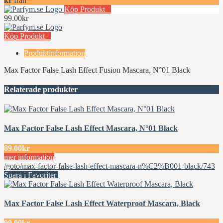
kr
från
Köp Produkt
99.00kr
Köp Produkt
Produktinformation
Max Factor False Lash Effect Fusion Mascara, N°01 Black
Relaterade produkter
Max Factor False Lash Effect Mascara, N°01 Black
89.00kr
mer information
/goto/max-factor-false-lash-effect-mascara-n%C2%B001-black/743
Spara i Favoriter
Max Factor False Lash Effect Waterproof Mascara, Black
99.00kr