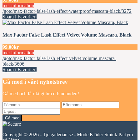
mer information
/goto/max-factor-false-lash-effect-waterproof-mascara-black/3272
Spara i Favoriter
Max Factor False Lash Effect Velvet Volume Mascara, Black
99.00kr
mer information
/goto/max-factor-false-lash-effect-velvet-volume-mascara-
black/3606
Spara i Favoriter
Gå med i vårt nyhetsbrev
Gå med och få riktigt bra erbjudanden!
Gå med
Copyright © 2026 - Tjejgallerian.se - Mode Kläder Smink Parfym