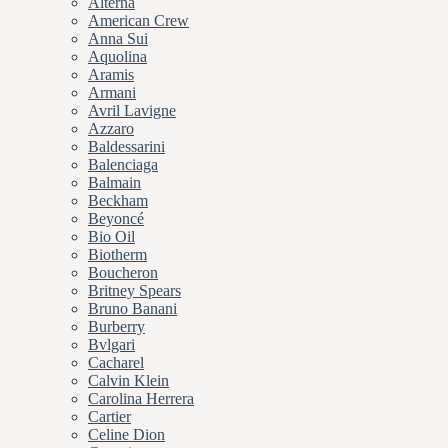
Alterna
American Crew
Anna Sui
Aquolina
Aramis
Armani
Avril Lavigne
Azzaro
Baldessarini
Balenciaga
Balmain
Beckham
Beyoncé
Bio Oil
Biotherm
Boucheron
Britney Spears
Bruno Banani
Burberry
Bvlgari
Cacharel
Calvin Klein
Carolina Herrera
Cartier
Celine Dion