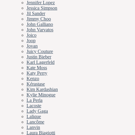
Jennifer Lopez
Jessica Simpson
Jil Sander
Jimmy Choo
John Galliano
John Varvatos
Joico
Joop
Jovan
Juicy Couture
Justin Bieber
Karl Lagerfeld
Kate Moss
Katy Perry
Kenzo
Kérastase
Kim Kardashian
Kylie Minogue
La Perla
Lacoste
Lady Gaga
Lalique
Lancôme
Lanvin
Laura Biagiotti