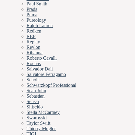
Paul Smith
Prada
Puma
Pureology
Ralph Lauren
Redken
REF
Replay
Revlon
Rihanna
Roberto Cavalli
Rochas
Salvador Dali
Salvatore Ferragamo
Scholl
Schwarzkopf Professional
Sean John
Sebastian
Sensai
Shiseido
Stella McCartney
Swarovski
Taylor Swift
Thierry Mugler
TIGI