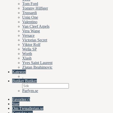
Tom Ford
Tommy Hilfiger
Trussardi
Uniq One
Valentino
Van Cleef Arpels
Vera Wang
Versace
Victorias Secret
Viktor Rolf
Wella SP
Worth
Xlash
Yves Saint Laurent
Zlatan Ibrahimovic
Kategori
Butiker
Butiker
Parfym.se
Favoriter (
)
Start
Om Tjejgallerian.se
Kontakta oss