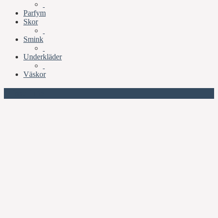
Parfym
Skor
Smink
Underkläder
Väskor
Missa inte