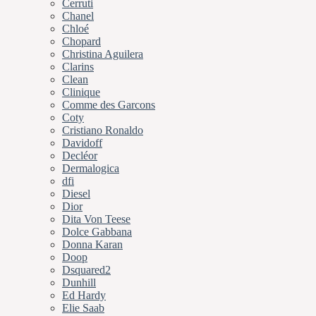
Cerruti
Chanel
Chloé
Chopard
Christina Aguilera
Clarins
Clean
Clinique
Comme des Garcons
Coty
Cristiano Ronaldo
Davidoff
Decléor
Dermalogica
dfi
Diesel
Dior
Dita Von Teese
Dolce Gabbana
Donna Karan
Doop
Dsquared2
Dunhill
Ed Hardy
Elie Saab