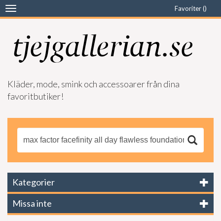
Favoriter (
)
Toggle
navigation
Kläder, mode, smink och accessoarer från dina
favoritbutiker!
Kategorier
Missa inte