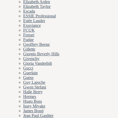
Elizabeth Arden
Elizabeth Taylor
Escada
ESSIE Professional
Estée Lauder
Exuviance
FCUK
Ferrari
Fudge
Geoffrey Beene
Gillette
Giorgio Beverly Hills
Givenchy
Gloria Vanderbilt
Gucci
Guerlain
Guess
Guy Laroche
Gwen Stefani
Halle Berry
Hermes
Hugo Boss
Issey Miyake
James Bond
Jean Paul Gaultier