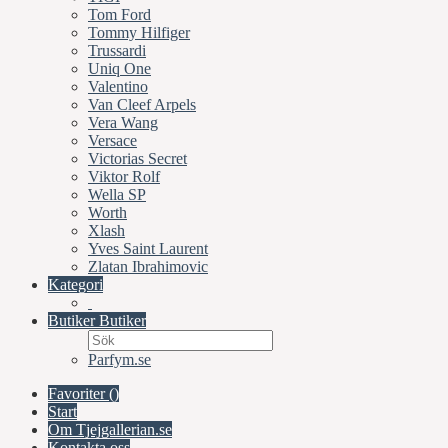
Tom Ford
Tommy Hilfiger
Trussardi
Uniq One
Valentino
Van Cleef Arpels
Vera Wang
Versace
Victorias Secret
Viktor Rolf
Wella SP
Worth
Xlash
Yves Saint Laurent
Zlatan Ibrahimovic
Kategori
Butiker
Butiker
Parfym.se
Favoriter (
)
Start
Om Tjejgallerian.se
Kontakta oss