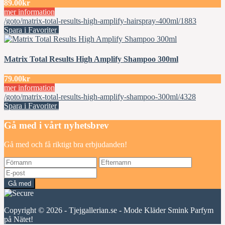
89.00kr
mer information
/goto/matrix-total-results-high-amplify-hairspray-400ml/1883
Spara i Favoriter
Matrix Total Results High Amplify Shampoo 300ml
79.00kr
mer information
/goto/matrix-total-results-high-amplify-shampoo-300ml/4328
Spara i Favoriter
Gå med i vårt nyhetsbrev
Gå med och få riktigt bra erbjudanden!
Gå med
Copyright © 2026 - Tjejgallerian.se - Mode Kläder Smink Parfym
på Nätet!