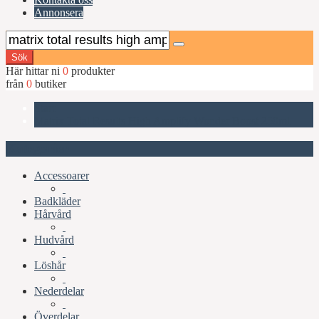
Annonsera
Sök
Här hittar ni
0
produkter
från
0
butiker
Start
Matrix Total Results High Amplify Wonder Boost 250ml
Kategorier
Accessoarer
Badkläder
Hårvård
Hudvård
Löshår
Nederdelar
Överdelar