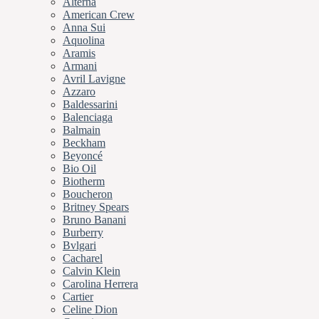
Alterna
American Crew
Anna Sui
Aquolina
Aramis
Armani
Avril Lavigne
Azzaro
Baldessarini
Balenciaga
Balmain
Beckham
Beyoncé
Bio Oil
Biotherm
Boucheron
Britney Spears
Bruno Banani
Burberry
Bvlgari
Cacharel
Calvin Klein
Carolina Herrera
Cartier
Celine Dion