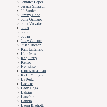
Jennifer Lopez
Jessica Simpson
Jil Sander
Jimmy Choo
John Galliano
John Varvatos
Joico
Joop
Jovan
Juicy Couture
Justin Bieber
Karl Lagerfeld
Kate Moss
Katy Perry
Kenzo
Kérastase
Kim Kardashian
Kylie Minogue
La Perla
Lacoste
Lady Gaga
Lalique
Lancôme
Lanvin
Laura Biagiotti