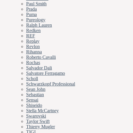
Paul Smith
Prada
Puma
Pureology
Ralph Lauren
Redken
REF
Replay
Revlon
Rihanna
Roberto Cavalli
Rochas
Salvador Dali
Salvatore Ferragamo
Scholl
Schwarzkopf Professional
Sean John
Sebastian
Sensai
Shiseido
Stella McCartney
Swarovski
Taylor Swift
Thierry Mugler
TIGI