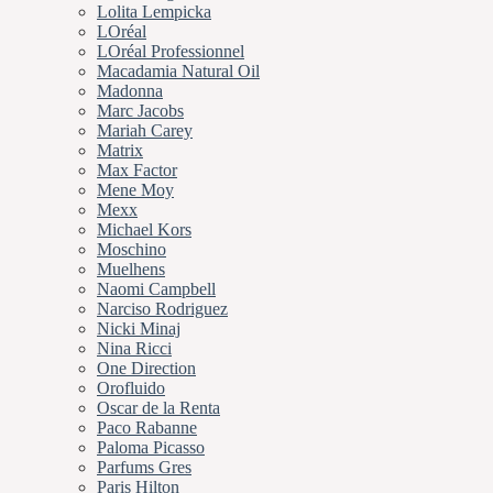
Lolita Lempicka
LOréal
LOréal Professionnel
Macadamia Natural Oil
Madonna
Marc Jacobs
Mariah Carey
Matrix
Max Factor
Mene Moy
Mexx
Michael Kors
Moschino
Muelhens
Naomi Campbell
Narciso Rodriguez
Nicki Minaj
Nina Ricci
One Direction
Orofluido
Oscar de la Renta
Paco Rabanne
Paloma Picasso
Parfums Gres
Paris Hilton