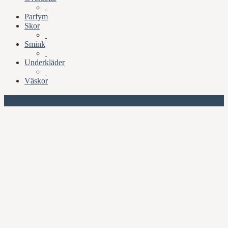
Parfym
Skor
Smink
Underkläder
Väskor
Missa inte