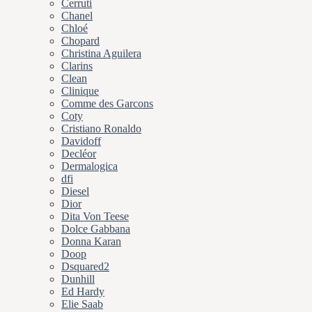
Cerruti
Chanel
Chloé
Chopard
Christina Aguilera
Clarins
Clean
Clinique
Comme des Garcons
Coty
Cristiano Ronaldo
Davidoff
Decléor
Dermalogica
dfi
Diesel
Dior
Dita Von Teese
Dolce Gabbana
Donna Karan
Doop
Dsquared2
Dunhill
Ed Hardy
Elie Saab