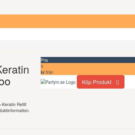
Pris
Keratin
0
kr
från
poo
Köp Produkt
-Keratin Refill
uktinformation.