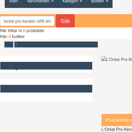
Start
Varumärken
Kategori
Butiker
Sök
Här hittar ni
0
produkter
från
0
butiker
Start
L'Oréal Pro-Keratin Refill Shampoo 500ml
Kategorier
Missa inte
Produktinform
L'Oréal Pro-Ker