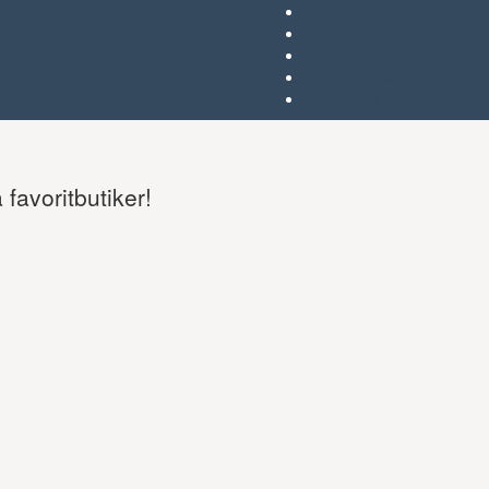
Favoriter (
)
Start
Om Tjejgallerian.se
Kontakta oss
Annonsera
favoritbutiker!