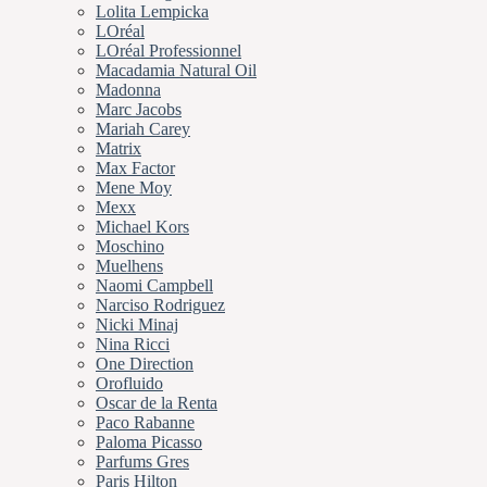
Lolita Lempicka
LOréal
LOréal Professionnel
Macadamia Natural Oil
Madonna
Marc Jacobs
Mariah Carey
Matrix
Max Factor
Mene Moy
Mexx
Michael Kors
Moschino
Muelhens
Naomi Campbell
Narciso Rodriguez
Nicki Minaj
Nina Ricci
One Direction
Orofluido
Oscar de la Renta
Paco Rabanne
Paloma Picasso
Parfums Gres
Paris Hilton