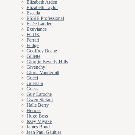
Elizabeth Arden
Elizabeth Taylor
Escada
ESSIE Professional
Estée Lauder
Exuviance
FCUK
Ferrari
Fudge
Geoffrey Beene
Gillette
Giorgio Beverly Hills
Givenchy
Gloria Vanderbilt
Gucci
Guerlain
Guess
Guy Laroche
Gwen Stefani
Halle Berry
Hermes
Hugo Boss
Issey Miyake
James Bond
Jean Paul Gaultier