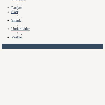
Parfym
Skor
Smink
Underkläder
Väskor
Missa inte