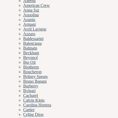
Alterna
American Crew
Anna Sui
Aquolina
Aramis
Armani
Avril Lavigne
Azzaro
Baldessarini
Balenciaga
Balmain
Beckham
Beyoncé
Bio Oil
Biotherm
Boucheron
Britney Spears
Bruno Banani
Burberry
Bvlgari
Cacharel
Calvin Klein
Carolina Herrera
Cartier
Celine Dion