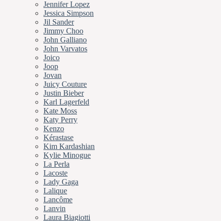
Jennifer Lopez
Jessica Simpson
Jil Sander
Jimmy Choo
John Galliano
John Varvatos
Joico
Joop
Jovan
Juicy Couture
Justin Bieber
Karl Lagerfeld
Kate Moss
Katy Perry
Kenzo
Kérastase
Kim Kardashian
Kylie Minogue
La Perla
Lacoste
Lady Gaga
Lalique
Lancôme
Lanvin
Laura Biagiotti