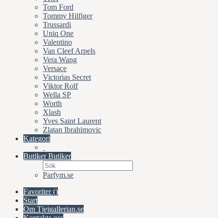
Tom Ford
Tommy Hilfiger
Trussardi
Uniq One
Valentino
Van Cleef Arpels
Vera Wang
Versace
Victorias Secret
Viktor Rolf
Wella SP
Worth
Xlash
Yves Saint Laurent
Zlatan Ibrahimovic
Kategori
Butiker
Butiker
Parfym.se
Favoriter (
)
Start
Om Tjejgallerian.se
Kontakta oss