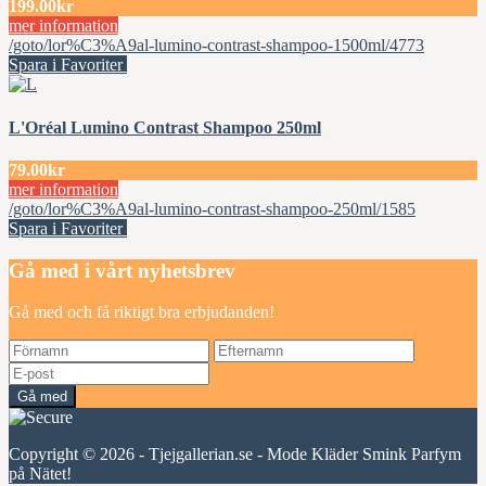
199.00kr
mer information
/goto/lor%C3%A9al-lumino-contrast-shampoo-1500ml/4773
Spara i Favoriter
L'Oréal Lumino Contrast Shampoo 250ml
79.00kr
mer information
/goto/lor%C3%A9al-lumino-contrast-shampoo-250ml/1585
Spara i Favoriter
Gå med i vårt nyhetsbrev
Gå med och få riktigt bra erbjudanden!
Gå med
Copyright © 2026 - Tjejgallerian.se - Mode Kläder Smink Parfym
på Nätet!