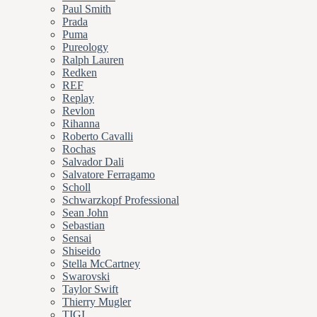
Paul Smith
Prada
Puma
Pureology
Ralph Lauren
Redken
REF
Replay
Revlon
Rihanna
Roberto Cavalli
Rochas
Salvador Dali
Salvatore Ferragamo
Scholl
Schwarzkopf Professional
Sean John
Sebastian
Sensai
Shiseido
Stella McCartney
Swarovski
Taylor Swift
Thierry Mugler
TIGI