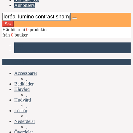
Annonsera
Sök
Här hittar ni
0
produkter
från
0
butiker
Start
L'Oréal Lumino Contrast Shampoo 500ml
Kategorier
Accessoarer
Badkläder
Hårvård
Hudvård
Löshår
Nederdelar
Överdelar