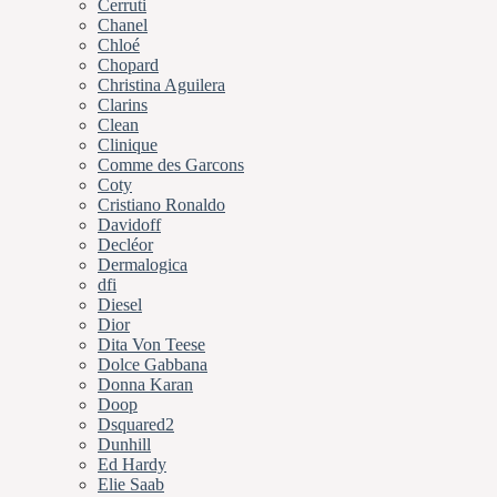
Cerruti
Chanel
Chloé
Chopard
Christina Aguilera
Clarins
Clean
Clinique
Comme des Garcons
Coty
Cristiano Ronaldo
Davidoff
Decléor
Dermalogica
dfi
Diesel
Dior
Dita Von Teese
Dolce Gabbana
Donna Karan
Doop
Dsquared2
Dunhill
Ed Hardy
Elie Saab