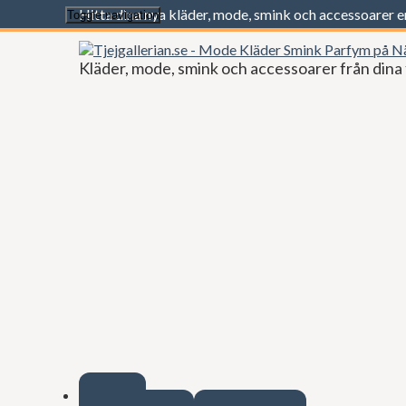
Hitta dina nya kläder, mode, smink och accessoarer 
Toggle navigation
Kläder, mode, smink och accessoarer från dina 
Start