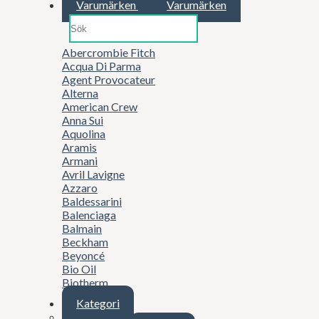
Varumärken
Varumärken
Abercrombie Fitch
Acqua Di Parma
Agent Provocateur
Alterna
American Crew
Anna Sui
Aquolina
Aramis
Armani
Avril Lavigne
Azzaro
Baldessarini
Balenciaga
Balmain
Beckham
Beyoncé
Bio Oil
Biotherm
Boucheron
Kategori
Britney Spears