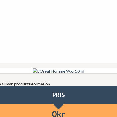
h allmän produktinformation.
PRIS
0
kr