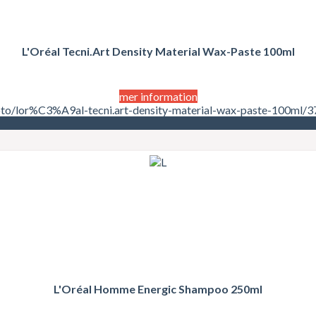
L'Oréal Tecni.Art Density Material Wax-Paste 100ml
mer information
oto/lor%C3%A9al-tecni.art-density-material-wax-paste-100ml/3
L'Oréal Homme Energic Shampoo 250ml