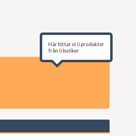
Här hittar ni
0
produkter
från
0
butiker