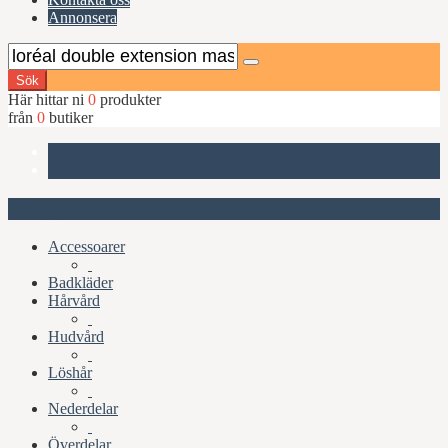
Annonsera
Sök
Här hittar ni
0
produkter
från
0
butiker
Start
L'Oréal Double Extension Mascara, Extra Black
Kategorier
Accessoarer
Badkläder
Hårvård
Hudvård
Löshår
Nederdelar
Överdelar