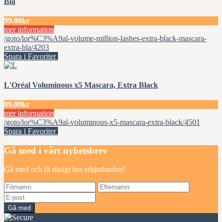
Bla
99.00kr
mer information
/goto/lor%C3%A9al-volume-million-lashes-extra-black-mascara-
extra-bla/4203
Spara i Favoriter
L'Oréal Voluminous x5 Mascara, Extra Black
89.00kr
mer information
/goto/lor%C3%A9al-voluminous-x5-mascara-extra-black/4501
Spara i Favoriter
Gå med i vårt nyhetsbrev
Gå med och få riktigt bra erbjudanden!
Gå med