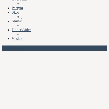
Parfym
Skor
Smink
Underkläder
Väskor
Missa inte