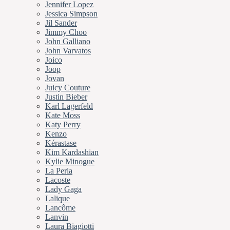
Jennifer Lopez
Jessica Simpson
Jil Sander
Jimmy Choo
John Galliano
John Varvatos
Joico
Joop
Jovan
Juicy Couture
Justin Bieber
Karl Lagerfeld
Kate Moss
Katy Perry
Kenzo
Kérastase
Kim Kardashian
Kylie Minogue
La Perla
Lacoste
Lady Gaga
Lalique
Lancôme
Lanvin
Laura Biagiotti