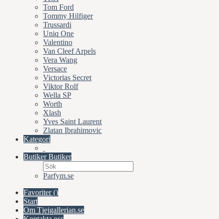
Tom Ford
Tommy Hilfiger
Trussardi
Uniq One
Valentino
Van Cleef Arpels
Vera Wang
Versace
Victorias Secret
Viktor Rolf
Wella SP
Worth
Xlash
Yves Saint Laurent
Zlatan Ibrahimovic
Kategori
Butiker
Butiker
Parfym.se
Favoriter (
)
Start
Om Tjejgallerian.se
Kontakta oss