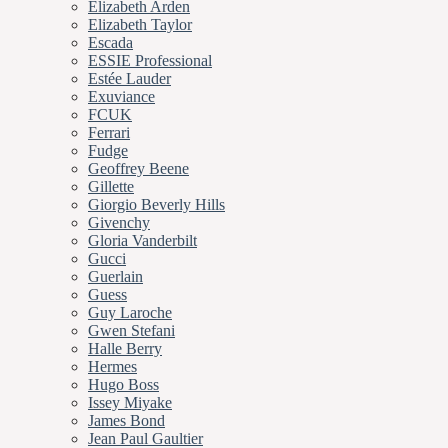
Elizabeth Arden
Elizabeth Taylor
Escada
ESSIE Professional
Estée Lauder
Exuviance
FCUK
Ferrari
Fudge
Geoffrey Beene
Gillette
Giorgio Beverly Hills
Givenchy
Gloria Vanderbilt
Gucci
Guerlain
Guess
Guy Laroche
Gwen Stefani
Halle Berry
Hermes
Hugo Boss
Issey Miyake
James Bond
Jean Paul Gaultier