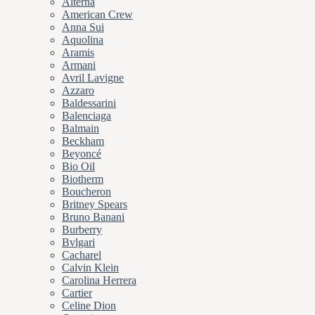
Alterna
American Crew
Anna Sui
Aquolina
Aramis
Armani
Avril Lavigne
Azzaro
Baldessarini
Balenciaga
Balmain
Beckham
Beyoncé
Bio Oil
Biotherm
Boucheron
Britney Spears
Bruno Banani
Burberry
Bvlgari
Cacharel
Calvin Klein
Carolina Herrera
Cartier
Celine Dion