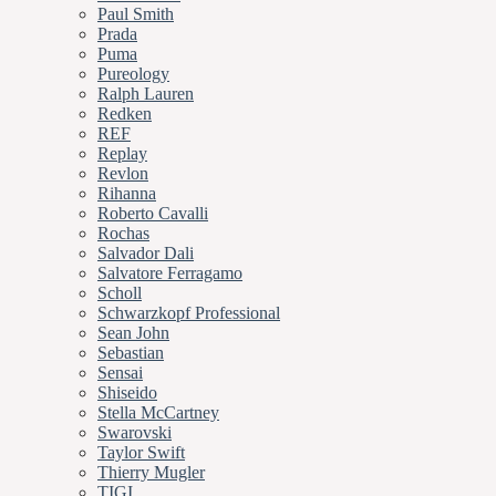
Paul Smith
Prada
Puma
Pureology
Ralph Lauren
Redken
REF
Replay
Revlon
Rihanna
Roberto Cavalli
Rochas
Salvador Dali
Salvatore Ferragamo
Scholl
Schwarzkopf Professional
Sean John
Sebastian
Sensai
Shiseido
Stella McCartney
Swarovski
Taylor Swift
Thierry Mugler
TIGI