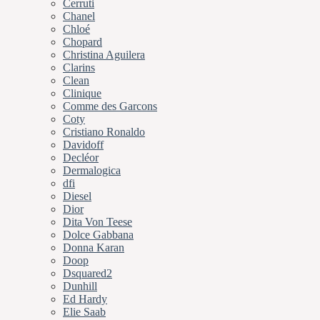
Cerruti
Chanel
Chloé
Chopard
Christina Aguilera
Clarins
Clean
Clinique
Comme des Garcons
Coty
Cristiano Ronaldo
Davidoff
Decléor
Dermalogica
dfi
Diesel
Dior
Dita Von Teese
Dolce Gabbana
Donna Karan
Doop
Dsquared2
Dunhill
Ed Hardy
Elie Saab