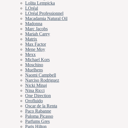
Lolita Lempicka
LOréal
LOréal Professionnel
Macadamia Natural Oil
Madonna
Marc Jacobs
Mariah Carey
Matrix
Max Factor
Mene Moy
Mexx
Michael Kors
Moschino
Muelhens
Naomi Campbell
Narciso Rodriguez
Nicki Minaj
Nina Ricci
One Direction
Orofluido
Oscar de la Renta
Paco Rabanne
Paloma Picasso
Parfums Gres
Paris Hilton