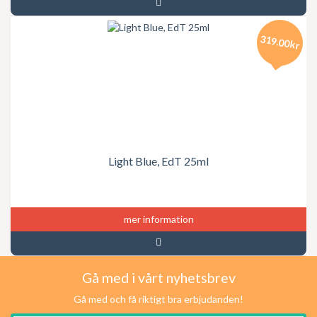
319.00kr
Light Blue, EdT 25ml
mer information
Gå med i vårt nyhetsbrev
Gå med och få riktigt bra erbjudanden!